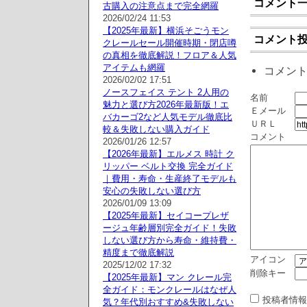
コメント
古購入の注意点まで完全網羅
2026/02/24 11:53
【2025年最新】横浜そごうモン
コメント
クレールセール開催時期・閉店噂
の真相を徹底解説！フロア＆人気
アイテムも網羅
コメン
2026/02/02 17:51
ノースフェイス テント 2人用の
名前
魅力と選び方2026年最新版！エ
Ｅメール
バカーゴ2など人気モデル徹底比
ＵＲＬ
較＆失敗しない購入ガイド
コメント
2026/01/26 12:57
【2026年最新】エルメス 時計 ク
リッパー ベルト交換 完全ガイド
｜費用・寿命・生産終了モデルも
安心の失敗しない選び方
2026/01/09 13:09
【2025年最新】セイコープレザ
ージュ年齢層別完全ガイド！失敗
しない選び方から寿命・維持費・
精度まで徹底解説
アイコン
2025/12/02 17:32
削除キー
【2025年最新】マン クレール完
全ガイド：モンクレールはなぜ人
投稿者情報
気？年代別おすすめ&失敗しない