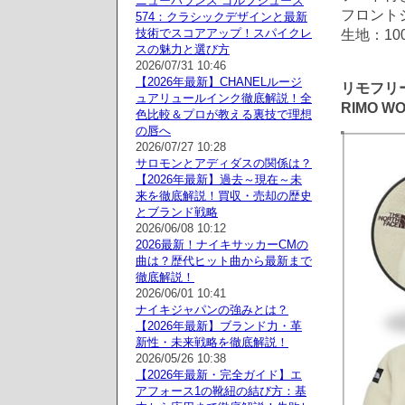
ニューバランス ゴルフシューズ
フロント
574：クラシックデザインと最新
技術でスコアアップ！スパイクレ
生地：1
スの魅力と選び方
2026/07/31 10:46
【2026年最新】CHANELルージ
リモフリ
ュアリュールインク徹底解説！全
RIMO 
色比較＆プロが教える裏技で理想
の唇へ
2026/07/27 10:28
サロモンとアディダスの関係は？
【2026年最新】過去～現在～未
来を徹底解説！買収・売却の歴史
とブランド戦略
2026/06/08 10:12
2026最新！ナイキサッカーCMの
曲は？歴代ヒット曲から最新まで
徹底解説！
2026/06/01 10:41
ナイキジャパンの強みとは？
【2026年最新】ブランド力・革
新性・未来戦略を徹底解説！
2026/05/26 10:38
【2026年最新・完全ガイド】エ
アフォース1の靴紐の結び方：基