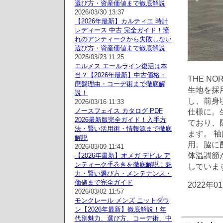
選び方・資産価値まで徹底解説
2026/03/30 13:37
【2026年最新】カルティエ 時計
レディース 中古 完全ガイド！憧
れのアンティークから失敗しない
選び方・資産価値まで徹底解説
2026/03/23 11:25
エルメス エールライン復活は本
当？【2026年最新】中古価格・
THE N
廃盤理由・コーデ術まで徹底解
生地を採
説！
し、前身
2026/03/16 11:33
ノースフェイス カタログ PDF
仕様に。
2026最新版完全ガイド！入手方
ており、
法・賢い活用術・情報源まで徹底
ます。 
解説
用。脇に
2026/03/09 11:41
体温調節
【2026年最新】オメガ デビル ア
ンティーク手巻きを徹底解説！魅
していま
力・賢い選び方・メンテナンス・
価値まで完全ガイド
2022年0
2026/03/02 11:57
モンクレール メンズ ニットダウ
ン【2026年最新】徹底解説！年
代別魅力、選び方、コーデ術、中