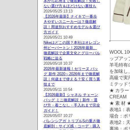
本から応用まで徹底解説！失敗し
ない選び方＆ほどけない裏技も
2026/05/25 13:13
【2026年最新】ナイキで一番歩
きやすいスニーカーは？徹底解
説！用途別おすすめモデル＆選び
方ガイド
2026/05/21 10:49
Nikeはどこの国？本社はオレゴン
州ビーバートン！2026年最新、
WOOL
徹底解説で企業文化とグローバル
ップアッ
戦略に迫る
2026/05/18 10:37
羊毛特有
2026年最新速報！セリーヌ バッ
を加味し
グ 新作 2020～2026年まで徹底解
高級で実
説｜何歳まで使える？安く買う裏
ミテッド
技まで
2026/05/11 10:54
★ カラー
【2026最新】シャネル チェーン
CREAM
バッグ ミニ徹底解説｜新作・選
★ 素 材 
び方・着こなし・手入れまで完全
表地1：
ガイド！
場合：ポ
2026/05/07 10:27
バレンシアガ トリプルSの重さ徹
表地2：
底解剖：サイズ感・コーデ・購入
裏地：ポ