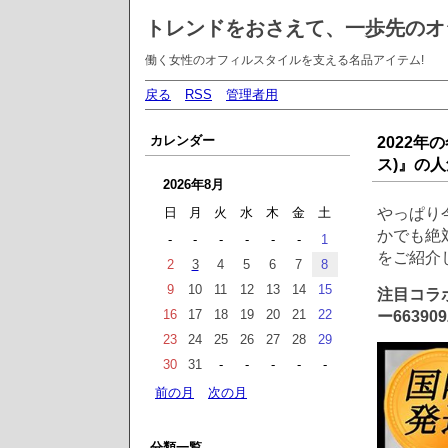
トレンドをおさえて、一歩先のオ
働く女性のオフィルスタイルを支える名品アイテム!
戻る
RSS
管理者用
カレンダー
2022年
ス)』の
2026年8月
やっぱり
日
月
火
水
木
金
土
かでも絶対
-
-
-
-
-
-
1
をご紹介
2
3
4
5
6
7
8
9
10
11
12
13
14
15
注目コラボ
16
17
18
19
20
21
22
ー663909
23
24
25
26
27
28
29
30
31
-
-
-
-
-
前の月
次の月
分類一覧