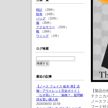
時計
（29件）
財布
（24件）
バッグ
（32件）
服
（30件）
アクセサリー
（25件）
靴
（28件）
ウィッグ
（1件）
ログ検索
最近の記事
【ノース フェイス 栃木 県】店
【製品仕
舗・アウトレット完全ガイド｜
「なぜ高い？」「偽物？」疑問解
テクニカ
消＆賢い購入術
ノースフ
2026/08/03 10:59
フード付