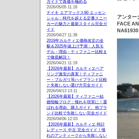
ガイドで真価を極める
2026/05/05 11:18
ナイキ エアマックス90 エッセン
アンターク
シャル：時代を超える定番スニー
FACE 
カーの魅力と最新スタイル完全ガ
イド
NA61930
2026/04/27 11:38
2019年カルティエ価格改定の全
貌＆2025年値上げ予測：人気モ
デル・理由・ティファニー比較ま
で徹底解説！
2026/04/21 11:19
【2026年最新】カルティエペア
リング激安の真実！ティファニ
ー・ブルガリ等ハイブランド比較
と失敗しない選び方完全ガイド
2026/04/13 13:11
【2026年最新】ティファニー結
婚指輪ブログ：憧れを現実に！選
ばれる理由、購入ガイド、他ブラ
ンド比較で失敗しない完全ガイド
2026/04/06 12:03
【2026年最新】カルティエ 時計
レディース 中古 完全ガイド！憧
れのアンティークから失敗しない