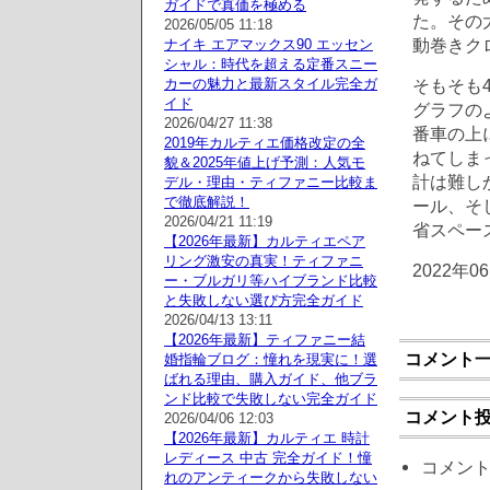
ガイドで真価を極める
た。その
2026/05/05 11:18
動巻きク
ナイキ エアマックス90 エッセン
シャル：時代を超える定番スニー
カーの魅力と最新スタイル完全ガ
そもそも
イド
グラフの
2026/04/27 11:38
番車の上
2019年カルティエ価格改定の全
ねてしま
貌＆2025年値上げ予測：人気モ
計は難し
デル・理由・ティファニー比較ま
で徹底解説！
ール、そ
2026/04/21 11:19
省スペー
【2026年最新】カルティエペア
リング激安の真実！ティファニ
2022年0
ー・ブルガリ等ハイブランド比較
と失敗しない選び方完全ガイド
2026/04/13 13:11
【2026年最新】ティファニー結
コメント
婚指輪ブログ：憧れを現実に！選
ばれる理由、購入ガイド、他ブラ
ンド比較で失敗しない完全ガイド
コメント
2026/04/06 12:03
【2026年最新】カルティエ 時計
レディース 中古 完全ガイド！憧
コメン
れのアンティークから失敗しない