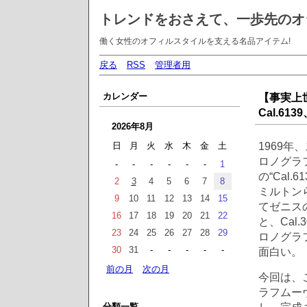
トレンドをおさえて、一歩先のオ
働く女性のオフィルスタイルを支える名品アイテム!
戻る
RSS
管理者用
カレンダー
【事実上
Cal.6
2026年8月
1969
日
月
火
水
木
金
土
ロノグラ
-
-
-
-
-
-
1
の“Cal
2
3
4
5
6
7
8
ミルトンら
9
10
11
12
13
14
15
てゼニス
16
17
18
19
20
21
22
と、Cal
23
24
25
26
27
28
29
ロノグラ
30
31
-
-
-
-
-
面白い。
前の月
次の月
今回は、
ラフムーヴ
分類一覧