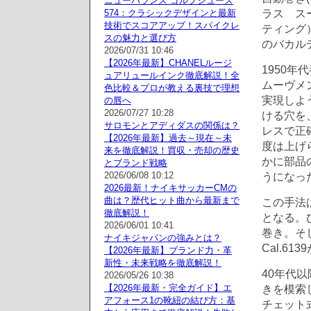
ニューバランス ゴルフシューズ
ラス ス
574：クラシックデザインと最新
技術でスコアアップ！スパイクレ
ティング
スの魅力と選び方
のバカル
2026/07/31 10:46
【2026年最新】CHANELルージ
1950
ュアリュールインク徹底解説！全
ムーヴメ
色比較＆プロが教える裏技で理想
実現しよ
の唇へ
2026/07/27 10:28
ける穴を
サロモンとアディダスの関係は？
レスで正
【2026年最新】過去～現在～未
度は上げ
来を徹底解説！買収・売却の歴史
かに部品
とブランド戦略
2026/06/08 10:12
うになっ
2026最新！ナイキサッカーCMの
曲は？歴代ヒット曲から最新まで
この手法
徹底解説！
となる。
2026/06/01 10:41
巻き。そ
ナイキジャパンの強みとは？
Cal.6
【2026年最新】ブランド力・革
新性・未来戦略を徹底解説！
40年代
2026/05/26 10:38
【2026年最新・完全ガイド】エ
きを模索
アフォース1の靴紐の結び方：基
チェット