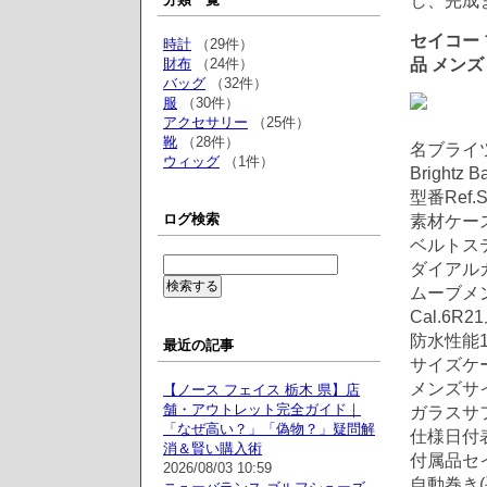
し、完成
セイコー 
時計
（29件）
品 メンズ
財布
（24件）
バッグ
（32件）
服
（30件）
アクセサリー
（25件）
靴
（28件）
名ブライ
ウィッグ
（1件）
Brightz B
型番Ref.
ログ検索
素材ケー
ベルトス
ダイアル
ムーブメ
Cal.6R
防水性能
最近の記事
サイズケー
メンズサ
【ノース フェイス 栃木 県】店
舗・アウトレット完全ガイド｜
ガラスサ
「なぜ高い？」「偽物？」疑問解
仕様日付表
消＆賢い購入術
付属品セ
2026/08/03 10:59
自動巻き