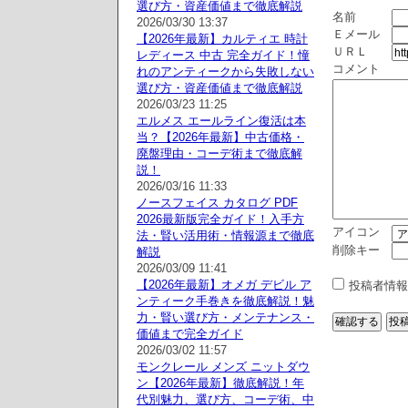
選び方・資産価値まで徹底解説
名前
2026/03/30 13:37
Ｅメール
【2026年最新】カルティエ 時計
ＵＲＬ
レディース 中古 完全ガイド！憧
コメント
れのアンティークから失敗しない
選び方・資産価値まで徹底解説
2026/03/23 11:25
エルメス エールライン復活は本
当？【2026年最新】中古価格・
廃盤理由・コーデ術まで徹底解
説！
2026/03/16 11:33
ノースフェイス カタログ PDF
2026最新版完全ガイド！入手方
アイコン
法・賢い活用術・情報源まで徹底
削除キー
解説
2026/03/09 11:41
【2026年最新】オメガ デビル ア
投稿者情報
ンティーク手巻きを徹底解説！魅
力・賢い選び方・メンテナンス・
価値まで完全ガイド
2026/03/02 11:57
モンクレール メンズ ニットダウ
ン【2026年最新】徹底解説！年
代別魅力、選び方、コーデ術、中