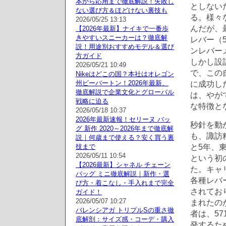
本から応用まで徹底解説！失敗し
としない
ない選び方＆ほどけない裏技も
る。様々
2026/05/25 13:13
んだが、
【2026年最新】ナイキで一番歩
きやすいスニーカーは？徹底解
レバー（
説！用途別おすすめモデル＆選び
ンレバー
方ガイド
しかし設
2026/05/21 10:49
で、この
Nikeはどこの国？本社はオレゴン
州ビーバートン！2026年最新、
に成功し
徹底解説で企業文化とグローバル
は、やが
戦略に迫る
な特徴と
2026/05/18 10:37
2026年最新速報！セリーヌ バッ
秒針を動
グ 新作 2020～2026年まで徹底解
も、諏訪精
説｜何歳まで使える？安く買う裏
と5年、東
技まで
2026/05/11 10:54
という初
【2026最新】シャネル チェーン
た。キャ
バッグ ミニ徹底解説｜新作・選
各種レバ
び方・着こなし・手入れまで完全
されてお
ガイド！
2026/05/07 10:27
まれたのが
バレンシアガ トリプルSの重さ徹
者は、5
底解剖：サイズ感・コーデ・購入
発するた