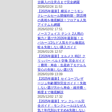
古購入の注意点まで完全網羅
2026/02/24 11:53
【2025年最新】横浜そごうモン
クレールセール開催時期・閉店噂
の真相を徹底解説！フロア＆人気
アイテムも網羅
2026/02/02 17:51
ノースフェイス テント 2人用の
魅力と選び方2026年最新版！エ
バカーゴ2など人気モデル徹底比
較＆失敗しない購入ガイド
2026/01/26 12:57
【2026年最新】エルメス 時計 ク
リッパー ベルト交換 完全ガイド
｜費用・寿命・生産終了モデルも
安心の失敗しない選び方
2026/01/09 13:09
【2025年最新】セイコープレザ
ージュ年齢層別完全ガイド！失敗
しない選び方から寿命・維持費・
精度まで徹底解説
2025/12/02 17:32
【2025年最新】マン クレール完
全ガイド：モンクレールはなぜ人
気？年代別おすすめ&失敗しない