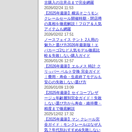
古購入の注意点まで完全網羅
2026/02/24 11:53
【2025年最新】横浜そごうモン
クレールセール開催時期・閉店噂
の真相を徹底解説！フロア＆人気
アイテムも網羅
2026/02/02 17:51
ノースフェイス テント 2人用の
魅力と選び方2026年最新版！エ
バカーゴ2など人気モデル徹底比
較＆失敗しない購入ガイド
2026/01/26 12:57
【2026年最新】エルメス 時計 ク
リッパー ベルト交換 完全ガイド
｜費用・寿命・生産終了モデルも
安心の失敗しない選び方
2026/01/09 13:09
【2025年最新】セイコープレザ
ージュ年齢層別完全ガイド！失敗
しない選び方から寿命・維持費・
精度まで徹底解説
2025/12/02 17:32
【2025年最新】マン クレール完
全ガイド：モンクレールはなぜ人
気？年代別おすすめ&失敗しない