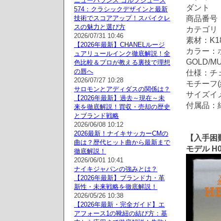
ニューバランス ゴルフシューズ
ダント
574：クラシックデザインと最新
商品番号：2
技術でスコアアップ！スパイクレ
スの魅力と選び方
カテゴリ
2026/07/31 10:46
素材：K1
【2026年最新】CHANELルージ
カラー：ホ
ュアリュールインク徹底解説！全
GOLD/MU
色比較＆プロが教える裏技で理想
の唇へ
仕様：チェ
2026/07/27 10:28
モチーフ(縦
サロモンとアディダスの関係は？
サイズイ
【2026年最新】過去～現在～未
付属品：
来を徹底解説！買収・売却の歴史
とブランド戦略
2026/06/08 10:12
2026最新！ナイキサッカーCMの
【入手困難
曲は？歴代ヒット曲から最新まで
モデル H
徹底解説！
2026/06/01 10:41
ナイキジャパンの強みとは？
【2026年最新】ブランド力・革
新性・未来戦略を徹底解説！
2026/05/26 10:38
【2026年最新・完全ガイド】エ
アフォース1の靴紐の結び方：基