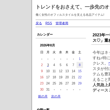
トレンドをおさえて、一歩先のオ
働く女性のオフィルスタイルを支える名品アイテム!
戻る
RSS
管理者用
カレンダー
2023年
ス♡」重
2026年8月
今年はネ
日
月
火
水
木
金
土
すね♪特
-
-
-
-
-
-
1
クレス。
2
3
4
5
6
7
8
スタが付
9
10
11
12
13
14
15
テムも豊
16
17
18
19
20
21
22
えること
23
24
25
26
27
28
29
人気急上
30
31
-
-
-
-
-
ディース 
前の月
次の月
分類一覧