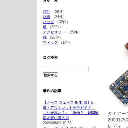
時計
（29件）
財布
（24件）
バッグ
（32件）
服
（30件）
アクセサリー
（25件）
靴
（28件）
ウィッグ
（1件）
ログ検索
最近の記事
【ノース フェイス 栃木 県】店
舗・アウトレット完全ガイド｜
「なぜ高い？」「偽物？」疑問解
ダミアー
消＆賢い購入術
2009175
2026/08/03 10:59
レディース