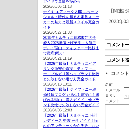
ガイドで真価を極める
2026/05/05 11:18
【関連記
ナイキ エアマックス90 エッセン
シャル：時代を超える定番スニー
2023年0
カーの魅力と最新スタイル完全ガ
イド
2026/04/27 11:38
2019年カルティエ価格改定の全
貌＆2025年値上げ予測：人気モ
コメント
デル・理由・ティファニー比較ま
で徹底解説！
2026/04/21 11:19
コメント
【2026年最新】カルティエペア
リング激安の真実！ティファニ
コメン
ー・ブルガリ等ハイブランド比較
と失敗しない選び方完全ガイド
2026/04/13 13:11
名前
【2026年最新】ティファニー結
Ｅメール
婚指輪ブログ：憧れを現実に！選
ＵＲＬ
ばれる理由、購入ガイド、他ブラ
コメント
ンド比較で失敗しない完全ガイド
2026/04/06 12:03
【2026年最新】カルティエ 時計
レディース 中古 完全ガイド！憧
れのアンティークから失敗しない