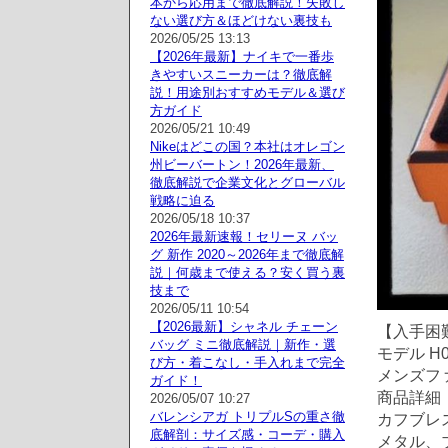
本から応用まで徹底解説！失敗し
ない選び方＆ほどけない裏技も
2026/05/25 13:13
【2026年最新】ナイキで一番歩
きやすいスニーカーは？徹底解
説！用途別おすすめモデル＆選び
方ガイド
2026/05/21 10:49
Nikeはどこの国？本社はオレゴン
州ビーバートン！2026年最新、
徹底解説で企業文化とグローバル
戦略に迫る
2026/05/18 10:37
2026年最新速報！セリーヌ バッ
グ 新作 2020～2026年まで徹底解
説｜何歳まで使える？安く買う裏
技まで
2026/05/11 10:54
【2026最新】シャネル チェーン
【入手困難
バッグ ミニ徹底解説｜新作・選
モデル H0
び方・着こなし・手入れまで完全
メンズファ
ガイド！
商品詳細
2026/05/07 10:27
バレンシアガ トリプルSの重さ徹
カフブレ
底解剖：サイズ感・コーデ・購入
メタル、