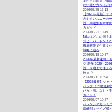
本から応用まで徹
ない選び方＆ほど
2026/05/25 13:13
【2026年最新】ナ
きやすいスニーカ
説！用途別おすす
方ガイド
2026/05/21 10:49
Nikeはどこの国？
州ビーバートン！20
徹底解説で企業文
戦略に迫る
2026/05/18 10:37
2026年最新速報！
グ 新作 2020～2
説｜何歳まで使え
技まで
2026/05/11 10:54
【2026最新】シャ
バッグ ミニ徹底解
び方・着こなし・
ガイド！
2026/05/07 10:27
バレンシアガ トリ
底解剖：サイズ感