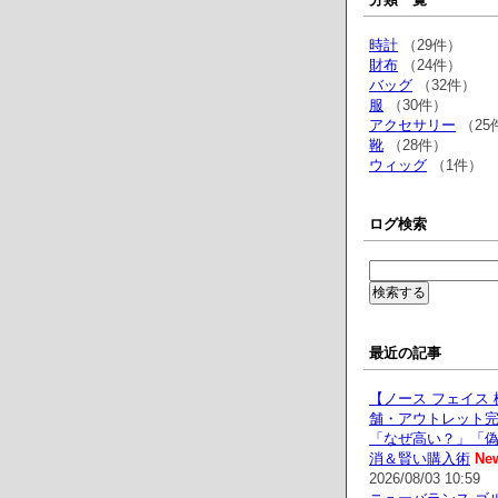
時計
（29件）
財布
（24件）
バッグ
（32件）
服
（30件）
アクセサリー
（25
靴
（28件）
ウィッグ
（1件）
ログ検索
最近の記事
【ノース フェイス 
舗・アウトレット
「なぜ高い？」「
消＆賢い購入術
Ne
2026/08/03 10:59