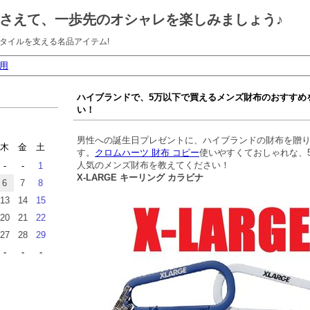
さえて、一歩先のオシャレを楽しみましょう♪
タイルを支える名品アイテム!
用
ハイブランドで、5万以下で買えるメンズ財布のおすすめ
い！
男性への誕生日プレゼントに、ハイブランドの財布を贈
木
金
土
す。
クロムハーツ 財布 コピー
使いやすくておしゃれな、
人気のメンズ財布を教えてください！
-
-
1
X-LARGE キーリング カラビナ
6
7
8
13
14
15
20
21
22
27
28
29
-
-
-