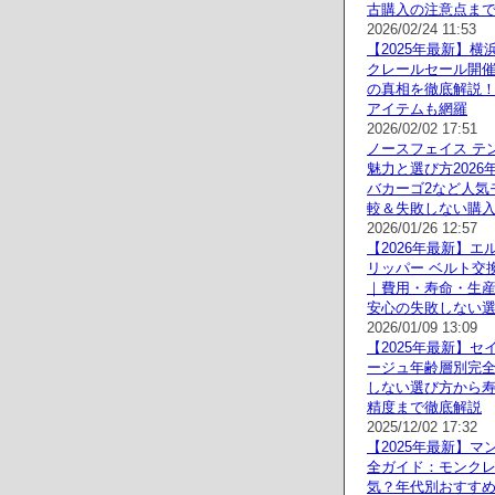
古購入の注意点ま
2026/02/24 11:53
【2025年最新】横
クレールセール開
の真相を徹底解説
アイテムも網羅
2026/02/02 17:51
ノースフェイス テン
魅力と選び方2026
バカーゴ2など人気
較＆失敗しない購
2026/01/26 12:57
【2026年最新】エ
リッパー ベルト交
｜費用・寿命・生
安心の失敗しない
2026/01/09 13:09
【2025年最新】セ
ージュ年齢層別完
しない選び方から
精度まで徹底解説
2025/12/02 17:32
【2025年最新】マ
全ガイド：モンク
気？年代別おすすめ