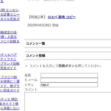
める
90 エッセン
える定番スニー
【関連記事】:
ロエベ 財布 コピー
スタイル完全ガ
2023年04月28日 登録
価格改定の全
予測：人気モ
ファニー比較ま
コメント一覧
ルティエペア
コメント投稿
！ティファニ
イブランド比較
コメントを入力して
投稿ボタン
を押してください。
方完全ガイド
名前
ィファニー結
Ｅメール
れを現実に！選
ＵＲＬ
ガイド、他ブラ
コメント
ない完全ガイド
ルティエ 時計
完全ガイド！憧
から失敗しない