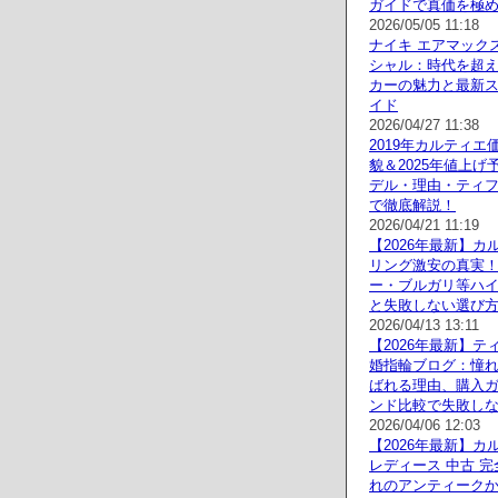
ガイドで真価を極
2026/05/05 11:18
ナイキ エアマックス
シャル：時代を超
カーの魅力と最新
イド
2026/04/27 11:38
2019年カルティエ
貌＆2025年値上げ
デル・理由・ティ
で徹底解説！
2026/04/21 11:19
【2026年最新】カ
リング激安の真実
ー・ブルガリ等ハ
と失敗しない選び
2026/04/13 13:11
【2026年最新】テ
婚指輪ブログ：憧
ばれる理由、購入
ンド比較で失敗し
2026/04/06 12:03
【2026年最新】カ
レディース 中古 
れのアンティーク