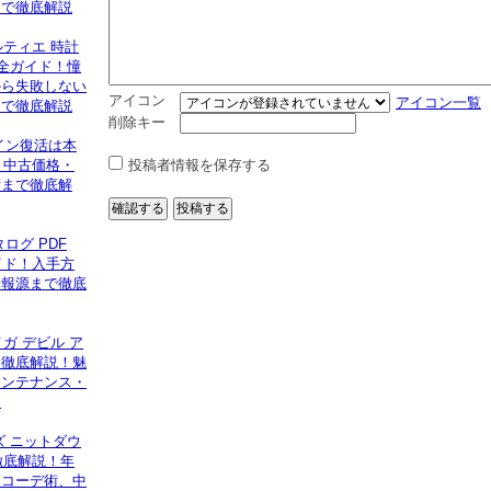
まで徹底解説
ルティエ 時計
完全ガイド！憧
から失敗しない
アイコン
アイコン一覧
まで徹底解説
削除キー
イン復活は本
】中古価格・
投稿者情報を保存する
術まで徹底解
ログ PDF
イド！入手方
情報源まで徹底
メガ デビル ア
を徹底解説！魅
メンテナンス・
ド
ズ ニットダウ
徹底解説！年
、コーデ術、中