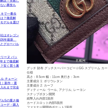
底解説！失敗し
けない裏技も
イキで一番歩
ーは？徹底解
めモデル＆選び
本社はオレゴン
26年最新、
化とグローバル
セリーヌ バッ
026年まで徹底解
る？安く買う裏
グッチ 財布 グッチスーパーコピー☆GG スプリーム カ
仕様
高さ：8.5cm 幅：11cm 奥行き：3cm
ネル チェーン
主要成分 1: ポリウレタン
説｜新作・選
主要成分 2: カーフ
手入れまで完全
ディティール: ウール, アクリル, レーヨン
スナップボタン開閉
紙幣入れ内部1箇所
プルSの重さ徹
カードスロット内部5箇所
・コーデ・購入
ファスナー開閉内ポケット1箇所