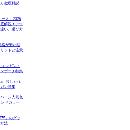
い方徹底解説！
ース：2025
徹底解説！アウ
の違い、選び方
価格が安い理
メリットと注意
｜エレガント
インポーチ特集
gan おしゃれ
ィガン特集
ルバーン人気色
レンドカラー
5675」のグッ
手方法