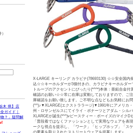
件）
X-LARGE キーリング カラビナ(78693130) ☆☆安全
込☆☆キーホルダーが3個付きの、カラビナキーホルダー
トループのアクセントにぴったり(*^^*)本体：亜鉛合金
確認のお願い☆☆常に在庫は変動しておりますので、ご
庫確認をお願い致します。ご不明な点などもお気軽にお
(^^)♪▼XLARGE(エクストララージ)▼1991年にアメリ
栃木 県】店
州・ロサンゼルスにてイライ・ボナーツとアダム・シル
完全ガイド｜
XLARGEが誕生(*^^)vビースティー・ボーイズのマイク
偽物？」疑問解
「普段着ではなくファッションとして実用なウェアを表
w!
ークな視点を提示し、「ワーク」「ヒップホップ」「ス
の要素を取り入れたストリートウェアを提案します♪