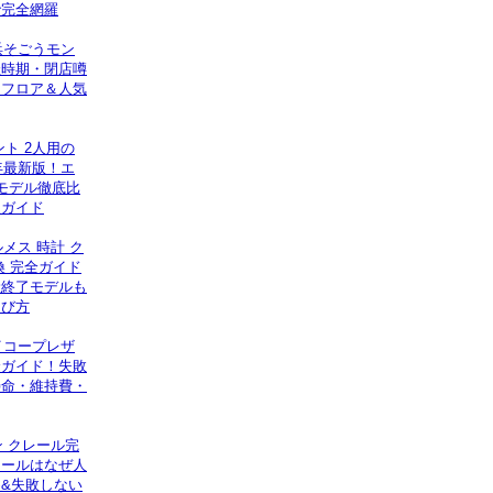
で完全網羅
浜そごうモン
催時期・閉店噂
！フロア＆人気
ト 2人用の
年最新版！エ
モデル徹底比
入ガイド
ルメス 時計 ク
換 完全ガイド
産終了モデルも
選び方
イコープレザ
全ガイド！失敗
寿命・維持費・
ン クレール完
レールはなぜ人
&失敗しない