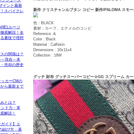
ルフシューズ
デザインと最新
新作 クリスチャンルブタン コピー 新作/PALOMA スモール 
プ！スパイクレ
色：BLACK
ANELルージ
素材：カーフ、エナメルのコンビ
ク徹底解説！全
Reference :&
える裏技で理想
Color : Black
Material : Calfskin
Dimensions : 10x11x4
ダスの関係は？
Collection : 18W
去～現在～未
収・売却の歴史
グッチ 財布 グッチスーパーコピー☆GG スプリーム カ
サッカーCMの
曲から最新まで
強みとは？
ランド力・革
徹底解説！
全ガイド】エ
の結び方：基