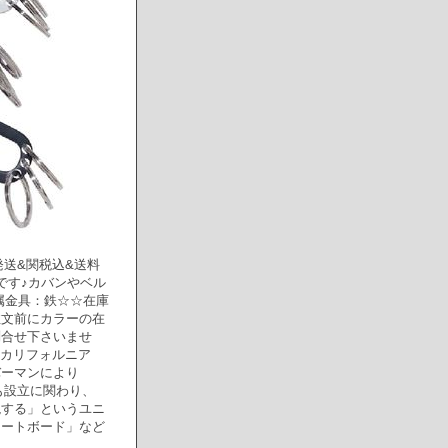
国内発送&関税込&送料
です♪カバンやベル
付属金具：鉄☆☆在庫
注文前にカラーの在
問合せ下さいませ
カ・カリフォルニア
バーマンにより
Dも設立に関わり、
現する」というユニ
ケートボード」など