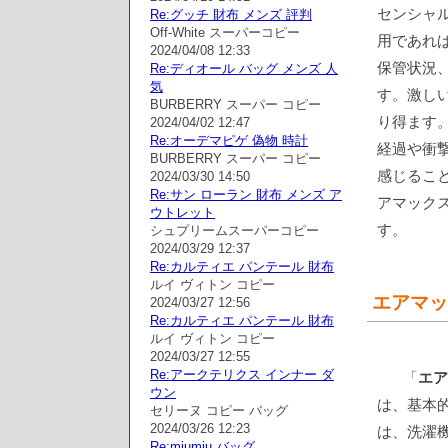
センシャ
Re:グッチ 財布 メンズ 評判
Off-White スーパーコピー
用であれ
2024/04/08 12:33
保管状況
Re:ディオール バッグ メンズ 人
気
す。激し
BURBERRY スーパー コピー
り得ます
2024/04/02 12:47
Re:オーデマピゲ 偽物 時計
経過や衝
BURBERRY スーパー コピー
感じるこ
2024/03/30 14:50
Re:サン ローラン 財布 メンズ ア
アマック
ウトレット
す。
シュプリームスーパーコピー
2024/03/29 12:37
Re:カルティエ パンテール 財布
ルイ ヴィトン コピー
エアマッ
2024/03/27 12:56
Re:カルティエ パンテール 財布
ルイ ヴィトン コピー
2024/03/27 12:55
Re:アークテリクス インナー ダ
「
エア
ウン
は、基本
セリーヌ コピー バッグ
2024/03/26 12:23
は、洗濯
Re:miumiu バッグ