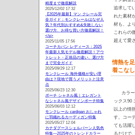
精度まで徹底解説
追求して
2025/12/02 17:32
【2025年最新】マン クレール完
れた素材
全ガイド：モンクレールはなぜ人
材も、よ
気？年代別おすすめ&失敗しない
選び方、お得な買い方徹底解説！
これらの微
</p>
超えて愛
2025/11/05 17:56
コーチカバン レディース：2025
年最新人気モデル徹底解説！アウ
トレット・正規品の違い、選び方
情熱を足
まで完全ガイド
2025/09/29 12:17
着こなし
モンクレール 海外価格が安い理
由は？現地で買うメリットと注意
点
2025/06/23 12:30
カラー
ポーチ シャネル風｜エレガント
ックス90
なシャネル風デザインポーチ特集
2025/06/03 12:12
以上の情
モンクレール cardigan おしゃれ
す。コー
に羽織れるカーディガン特集
2025/05/27 12:04
ても活躍
カナダグースシェルバーン人気色
るだけで
特集—2025年のトレンドカラー