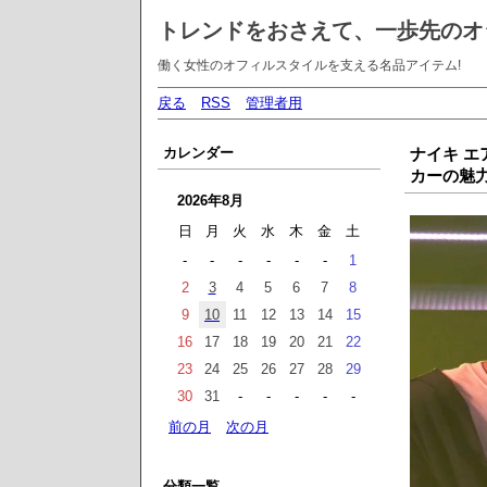
トレンドをおさえて、一歩先のオ
働く女性のオフィルスタイルを支える名品アイテム!
戻る
RSS
管理者用
カレンダー
ナイキ エ
カーの魅
2026年8月
日
月
火
水
木
金
土
-
-
-
-
-
-
1
2
3
4
5
6
7
8
9
10
11
12
13
14
15
16
17
18
19
20
21
22
23
24
25
26
27
28
29
30
31
-
-
-
-
-
前の月
次の月
分類一覧