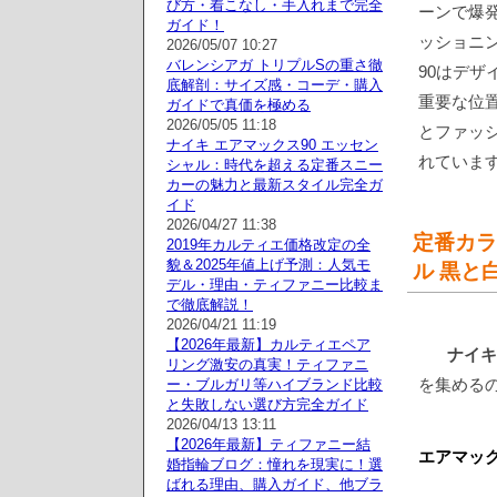
び方・着こなし・手入れまで完全
ーンで爆
ガイド！
ッショニン
2026/05/07 10:27
バレンシアガ トリプルSの重さ徹
90はデ
底解剖：サイズ感・コーデ・購入
重要な位
ガイドで真価を極める
2026/05/05 11:18
とファッ
ナイキ エアマックス90 エッセン
れていま
シャル：時代を超える定番スニー
カーの魅力と最新スタイル完全ガ
イド
2026/04/27 11:38
定番カラ
2019年カルティエ価格改定の全
貌＆2025年値上げ予測：人気モ
ル 黒と
デル・理由・ティファニー比較ま
で徹底解説！
2026/04/21 11:19
【2026年最新】カルティエペア
ナイキ a
リング激安の真実！ティファニ
を集める
ー・ブルガリ等ハイブランド比較
と失敗しない選び方完全ガイド
2026/04/13 13:11
【2026年最新】ティファニー結
エアマック
婚指輪ブログ：憧れを現実に！選
ばれる理由、購入ガイド、他ブラ