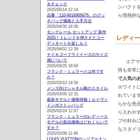
をチェック
ンパクト
2025/05/14 12:14
ら情熱的
品番「110-8016905675」のグッ
チバッグ価格と入手方法
2025/04/30 18:36
モンクレール セットアップ 新作
レディー
2025！トレンドを押さえたコー
ディネートを楽しもう
2025/04/02 12:39
ナイキゴーフライイーズのサイズ
感について
エアマ
2025/03/25 18:50
持も非常
フランク・ミュラーとは何です
か？
で人気の
2025/03/10 14:56
ホワイト
メンズ向けシャネル靴のスタイル
2025/03/05 12:31
れていま
最新モデルと価格情報｜ルイヴィ
らかな色
トンボストンバッグ
2025/02/24 12:07
り入れや
フランク・ミュラーのレディース
ブや好み
モデルの新品価格はどれくらいで
すか？
なスタイ
2025/02/08 11:49
LOUIS VUITTONのシリアルナン