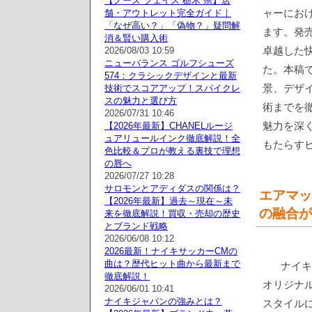
【ノース フェイス 栃木 県】店
ャーにお
舗・アウトレット完全ガイド｜
「なぜ高い？」「偽物？」疑問解
ます。発
消＆賢い購入術
卓越した
2026/08/03 10:59
ニューバランス ゴルフシューズ
た。本稿で
574：クラシックデザインと最新
景、デザ
技術でスコアアップ！スパイクレ
スの魅力と選び方
術までを
2026/07/31 10:46
魅力を深
【2026年最新】CHANELルージ
ュアリュールインク徹底解説！全
もたらす
色比較＆プロが教える裏技で理想
の唇へ
2026/07/27 10:28
サロモンとアディダスの関係は？
エアマッ
【2026年最新】過去～現在～未
の融合が
来を徹底解説！買収・売却の歴史
とブランド戦略
2026/06/08 10:12
2026最新！ナイキサッカーCMの
曲は？歴代ヒット曲から最新まで
ナイキ
徹底解説！
オリジナ
2026/06/01 10:41
ナイキジャパンの強みとは？
スタイル