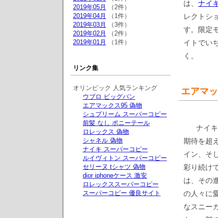
は、
ナイ
2019年05月
（2件）
2019年04月
（1件）
レクトシ
2019年03月
（3件）
す。限定
2019年02月
（2件）
2019年01月
（1件）
イトでい
く。
リンク集
オリンピック 人気ランキング
エアマッ
ウブロ ビッグバン
エアマックス95 偽物
シュプリーム スーパーコピー
前髪 なし ポニーテール
ナイキ
ロレックス 偽物
シャネル 偽物
期待を超
ナイキ スーパーコピー
イン、そ
ルイヴィトン スーパーコピー
セリーヌ tシャツ 偽物
彩り続けて
dior iphoneケース 激安
は、その
ロレックススーパーコピー
スーパーコピー 優良サイト
の人々に
なスニー