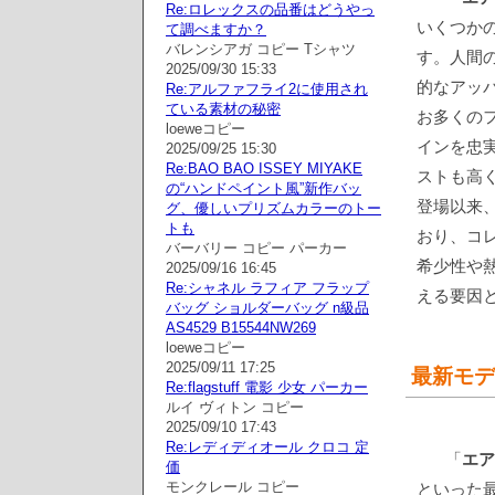
Re:ロレックスの品番はどうやっ
いくつか
て調べますか？
バレンシアガ コピー Tシャツ
す。人間
2025/09/30 15:33
的なアッ
Re:アルファフライ2に使用され
ている素材の秘密
お多くの
loeweコピー
インを忠
2025/09/25 15:30
Re:BAO BAO ISSEY MIYAKE
ストも高
の“ハンドペイント風”新作バッ
登場以来
グ、優しいプリズムカラーのトー
トも
おり、コ
バーバリー コピー パーカー
希少性や
2025/09/16 16:45
Re:シャネル ラフィア フラップ
える要因
バッグ ショルダーバッグ n級品
AS4529 B15544NW269
loeweコピー
2025/09/11 17:25
最新モデ
Re:flagstuff 電影 少女 パーカー
ルイ ヴィトン コピー
2025/09/10 17:43
Re:レディディオール クロコ 定
「
エア
価
モンクレール コピー
といった