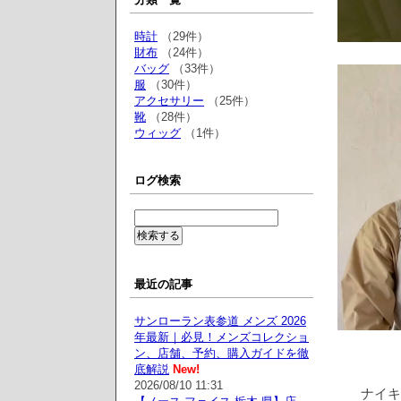
時計
（29件）
財布
（24件）
バッグ
（33件）
服
（30件）
アクセサリー
（25件）
靴
（28件）
ウィッグ
（1件）
ログ検索
最近の記事
サンローラン表参道 メンズ 2026
年最新｜必見！メンズコレクショ
ン、店舗、予約、購入ガイドを徹
底解説
New!
2026/08/10 11:31
ナイキ