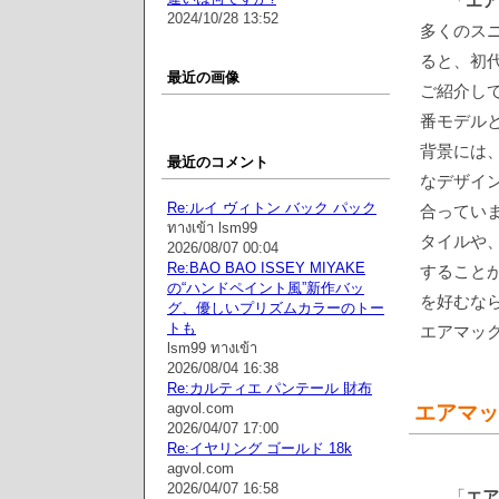
「
エア
2024/10/28 13:52
多くのス
ると、初代Ai
最近の画像
ご紹介して
番モデル
背景には
最近のコメント
なデザイ
Re:ルイ ヴィトン バック パック
合ってい
ทางเข้า lsm99
タイルや
2026/08/07 00:04
Re:BAO BAO ISSEY MIYAKE
すること
の“ハンドペイント風”新作バッ
を好むな
グ、優しいプリズムカラーのトー
トも
エアマッ
lsm99 ทางเข้า
2026/08/04 16:38
Re:カルティエ パンテール 財布
agvol.com
エアマッ
2026/04/07 17:00
Re:イヤリング ゴールド 18k
agvol.com
2026/04/07 16:58
「
エア