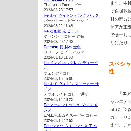
ます。中
The North Faceコピー
2024/03/23 17:57
で自然乾
Re:ルイ ヴィトン バック パック
材の部分
バーバリー コピー バッグ
2024/03/22 11:48
ケアが重
Re:幼稚園 児 ピアス
で陰干し
ジバンシィ コピー 通販
2024/03/20 17:43
かけたり
Re:mcm 長 財布 金色
セリーヌ コピー バッグ
2024/03/19 11:50
Re:メンズ ネックレス ディーゼ
スペシャ
ル
性
フェンディコピー
2024/03/16 15:06
Re:ルイ ヴィトン スニーカー サ
イズ
「
エア
オフホワイト コピー 通販
2024/03/14 18:23
ャルエデ
Re:マッキントッシュ ダウン メ
SEは「Sp
ンズ
BALENCIAGA スーパー コピー
カラーリ
2024/03/13 12:53
ます。こ
Re:t シャツ ウォッシュ 加工 や