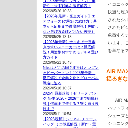
【2026年最新】ブランド力・革
イコニッ
新性・未来戦略を徹底解説！
2026/05/26 10:38
快適な履
【2026年最新・完全ガイド】エ
されたシ
アフォース1の靴紐の結び方：基
本から応用まで徹底解説！失敗し
されたビジ
ない選び方＆ほどけない裏技も
象徴する
2026/05/25 13:13
【2026年最新】ナイキで一番歩
います。こ
きやすいスニーカーは？徹底解
を単なる
説！用途別おすすめモデル＆選び
方ガイド
2026/05/21 10:49
Nikeはどこの国？本社はオレゴン
AIR M
州ビーバートン！2026年最新、
徹底解説で企業文化とグローバル
揺るぎな
戦略に迫る
2026/05/18 10:37
2026年最新速報！セリーヌ バッ
グ 新作 2020～2026年まで徹底解
AIR
説｜何歳まで使える？安く買う裏
ハットフ
技まで
2026/05/11 10:54
シューズと
【2026最新】シャネル チェーン
ショニン
バッグ ミニ徹底解説｜新作・選