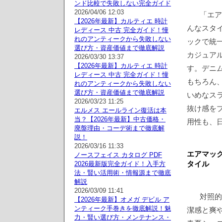
ンド比較で失敗しない完全ガイド
2026/04/06 12:03
「エア
【2026年最新】カルティエ 時計
んなスタ
レディース 中古 完全ガイド！憧
れのアンティークから失敗しない
ックで統
選び方・資産価値まで徹底解説
カジュア
2026/03/30 13:37
【2026年最新】カルティエ 時計
す。デニ
レディース 中古 完全ガイド！憧
もちろん
れのアンティークから失敗しない
選び方・資産価値まで徹底解説
いめなス
2026/03/23 11:25
抜け感を
エルメス エールライン復活は本
当？【2026年最新】中古価格・
用性も、
廃盤理由・コーデ術まで徹底解
説！
2026/03/16 11:33
エアマック
ノースフェイス カタログ PDF
タイル
2026最新版完全ガイド！入手方
法・賢い活用術・情報源まで徹底
解説
2026/03/09 11:41
対照的
【2026年最新】オメガ デビル ア
ンティーク手巻きを徹底解説！魅
潔感と爽
力・賢い選び方・メンテナンス・