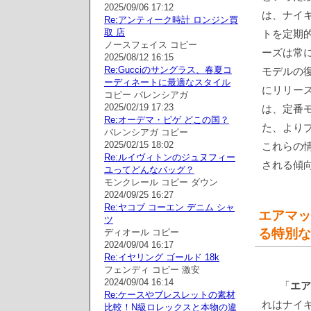
2025/09/06 17:12
は、ナイ
Re:アンティーク時計 ロンジン買
取 店
トを定期
ノースフェイス コピー
ーズは常
2025/08/12 16:15
Re:Gucciのサングラス、春夏コ
モデルの
ーディネートに最適なスタイル
にリリー
コピー バレンシアガ
2025/02/19 17:23
は、定番
Re:オーデマ・ピゲ どこの国？
た、より
バレンシアガ コピー
2025/02/15 18:02
これらの
Re:ルイヴィトンのジュヌフィー
される傾
ユってどんなバッグ？
モンクレール コピー ダウン
2024/09/25 16:27
Re:ヤコブ コーエン デニム シャ
エアマッ
ツ
る特別な
ディオール コピー
2024/09/04 16:17
Re:イヤリング ゴールド 18k
フェンディ コピー 激安
2024/09/04 16:14
「
エア
Re:ケースやブレスレットの素材
れはナイ
比較！N級ロレックスと本物の違