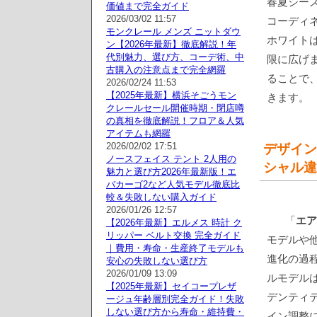
春夏シー
価値まで完全ガイド
2026/03/02 11:57
コーディ
モンクレール メンズ ニットダウ
ホワイト
ン【2026年最新】徹底解説！年
代別魅力、選び方、コーデ術、中
限に広げ
古購入の注意点まで完全網羅
ることで
2026/02/24 11:53
【2025年最新】横浜そごうモン
きます。
クレールセール開催時期・閉店噂
の真相を徹底解説！フロア＆人気
アイテムも網羅
2026/02/02 17:51
デザイン
ノースフェイス テント 2人用の
シャル違
魅力と選び方2026年最新版！エ
バカーゴ2など人気モデル徹底比
較＆失敗しない購入ガイド
2026/01/26 12:57
「
エア
【2026年最新】エルメス 時計 ク
リッパー ベルト交換 完全ガイド
モデルや
｜費用・寿命・生産終了モデルも
進化の過
安心の失敗しない選び方
2026/01/09 13:09
ルモデル
【2025年最新】セイコープレザ
デンティ
ージュ年齢層別完全ガイド！失敗
しない選び方から寿命・維持費・
イン調整