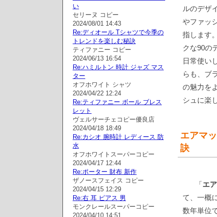
い
ルのデザ
セリーヌ コピー
やファッ
2024/08/01 14:43
Re:ディオール Tシャツで今季の
指します。
トレンドを楽しむ秘訣
クな90
ティファニー コピー
2024/06/13 16:54
日常使い
Re:ハミルトン 時計 ジャズ マス
らも、ブ
ター
オフホワイト シャツ
の魅力を
2024/04/22 12:24
シュに楽
Re:ティファニー ボール ブレス
レット
ヴェルサーチェコピー優良店
2024/04/18 18:49
エアマッ
Re:カシオ 腕時計 レディース 防
水
訣
オフホワイトスーパーコピー
2024/04/17 12:44
Re:ポーター 財布 新作
ザノースフェイス コピー
「
エア
2024/04/15 12:29
て、一概
Re:右 耳 ピアス 男
モンクレールスーパーコピー
数年単位で
2024/04/10 14:51