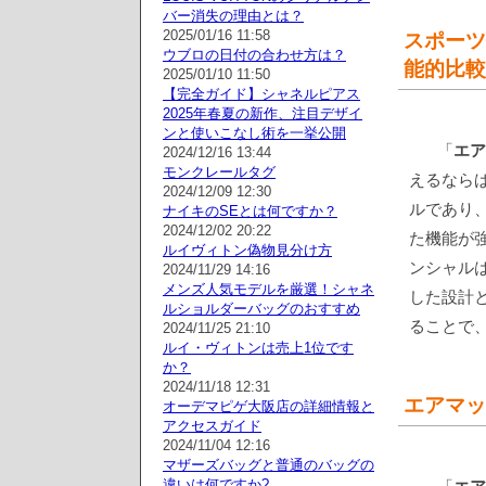
バー消失の理由とは？
2025/01/16 11:58
スポーツ
ウブロの日付の合わせ方は？
能的比較
2025/01/10 11:50
【完全ガイド】シャネルピアス
2025年春夏の新作、注目デザイ
ンと使いこなし術を一挙公開
「
エア
2024/12/16 13:44
モンクレールタグ
えるなら
2024/12/09 12:30
ルであり
ナイキのSEとは何ですか？
2024/12/02 20:22
た機能が強
ルイヴィトン偽物見分け方
ンシャル
2024/11/29 14:16
メンズ人気モデルを厳選！シャネ
した設計
ルショルダーバッグのおすすめ
ることで
2024/11/25 21:10
ルイ・ヴィトンは売上1位です
か？
2024/11/18 12:31
エアマッ
オーデマピゲ大阪店の詳細情報と
アクセスガイド
2024/11/04 12:16
マザーズバッグと普通のバッグの
違いは何ですか?