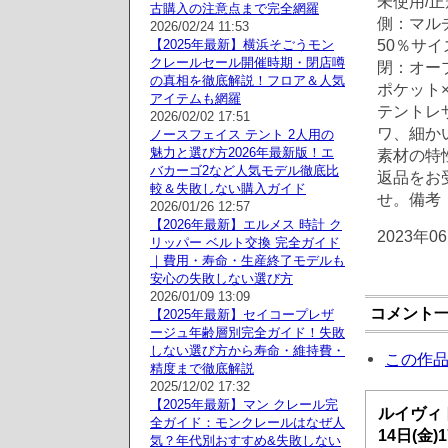
未使用/正規
古購入の注意点まで完全網羅
側：マル
2026/02/24 11:53
50％サイズ
【2025年最新】横浜そごうモン
クレールセール開催時期・閉店噂
閉：オープ
の真相を徹底解説！フロア＆人気
ポケット
アイテムも網羅
テントレ
2026/02/02 17:51
ワ、細か
ノースフェイス テント 2人用の
魅力と選び方2026年最新版！エ
素材の特
バカーゴ2など人気モデル徹底比
返品をお
較＆失敗しない購入ガイド
せ。備考
2026/01/26 12:57
【2026年最新】エルメス 時計 ク
2023年0
リッパー ベルト交換 完全ガイド
｜費用・寿命・生産終了モデルも
安心の失敗しない選び方
2026/01/09 13:09
コメント
【2025年最新】セイコープレザ
ージュ年齢層別完全ガイド！失敗
しない選び方から寿命・維持費・
この作
精度まで徹底解説
2025/12/02 17:32
【2025年最新】マン クレール完
ルイヴィト
全ガイド：モンクレールはなぜ人
14日(金)
気？年代別おすすめ&失敗しない