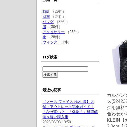
時計
（29件）
財布
（24件）
バッグ
（32件）
服
（30件）
アクセサリー
（25件）
靴
（28件）
ウィッグ
（1件）
ログ検索
最近の記事
カルバンクラ
ス(524
【ノース フェイス 栃木 県】店
舗・アウトレット完全ガイド｜
グを無料
「なぜ高い？」「偽物？」疑問解
合わせか
消＆賢い購入術
KLEIN【
2026/08/03 10:59
2.0cm