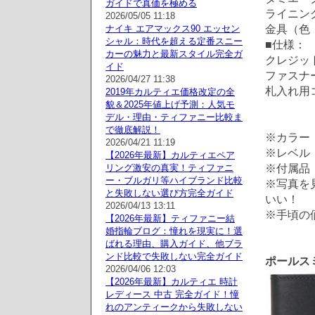
ガイドで真価を極める
ライニン
2026/05/05 11:18
金具（色
ナイキ エアマックス90 エッセン
シャル：時代を超える定番スニー
■仕様：
カーの魅力と最新スタイル完全ガ
クレジッ
イド
ファスナ
2026/04/27 11:38
札入れ用
2019年カルティエ価格改定の全
貌＆2025年値上げ予測：人気モ
デル・理由・ティファニー比較ま
で徹底解説！
※カラー
2026/04/21 11:19
※レベル：
【2026年最新】カルティエペア
※付属品
リング激安の真実！ティファニ
ー・ブルガリ等ハイブランド比較
※写真を
と失敗しない選び方完全ガイド
いい！
2026/04/13 13:11
※手頃の
【2026年最新】ティファニー結
婚指輪ブログ：憧れを現実に！選
ばれる理由、購入ガイド、他ブラ
ンド比較で失敗しない完全ガイド
ポールスミス
2026/04/06 12:03
【2026年最新】カルティエ 時計
レディース 中古 完全ガイド！憧
れのアンティークから失敗しない