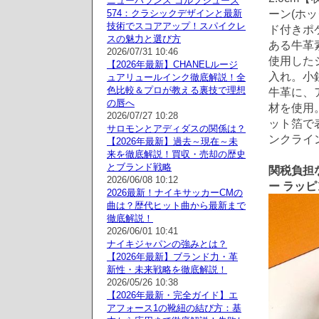
ニューバランス ゴルフシューズ
ーン(ホッ
574：クラシックデザインと最新
技術でスコアアップ！スパイクレ
ド付きポ
スの魅力と選び方
ある牛革
2026/07/31 10:46
使用した
【2026年最新】CHANELルージ
入れ。小
ュアリュールインク徹底解説！全
色比較＆プロが教える裏技で理想
牛革に、
の唇へ
材を使用
2026/07/27 10:28
ット箔で
サロモンとアディダスの関係は？
ンクライン
【2026年最新】過去～現在～未
来を徹底解説！買収・売却の歴史
とブランド戦略
関税負担な
2026/06/08 10:12
ー ラッピ
2026最新！ナイキサッカーCMの
曲は？歴代ヒット曲から最新まで
徹底解説！
2026/06/01 10:41
ナイキジャパンの強みとは？
【2026年最新】ブランド力・革
新性・未来戦略を徹底解説！
2026/05/26 10:38
【2026年最新・完全ガイド】エ
アフォース1の靴紐の結び方：基