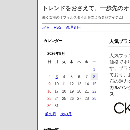
トレンドをおさえて、一歩先のオ
働く女性のオフィルスタイルを支える名品アイテム!
戻る
RSS
管理者用
カレンダー
人気ブラ
2026年8月
人気ブラ
価格で本
日
月
火
水
木
金
土
す。ブラ
-
-
-
-
-
-
1
ており、
2
3
4
5
6
7
8
布の魅力
9
10
11
12
13
14
15
カルバンクラ
16
17
18
19
20
21
22
ス
23
24
25
26
27
28
29
30
31
-
-
-
-
-
前の月
次の月
分類一覧