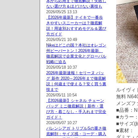
本から応用まで徹底解説！失敗し
ない選び方＆ほどけない裏技も
2026/05/25 13:13
【2026年最新】ナイキで一番歩
きやすいスニーカーは？徹底解
説！用途別おすすめモデル＆選び
方ガイド
2026/05/21 10:49
Nikeはどこの国？本社はオレゴン
州ビーバートン！2026年最新、
徹底解説で企業文化とグローバル
戦略に迫る
2026/05/18 10:37
2026年最新速報！セリーヌ バッ
グ 新作 2020～2026年まで徹底解
説｜何歳まで使える？安く買う裏
ルイヴィト
技まで
2026/05/11 10:54
無料 N64
【2026最新】シャネル チェーン
メンズファ
バッグ ミニ徹底解説｜新作・選
■品番：N6
び方・着こなし・手入れまで完全
■カラー
ガイド！
2026/05/07 10:27
■サイズ(約
バレンシアガ トリプルSの重さ徹
■素材：
底解剖：サイズ感・コーデ・購入
ダミエ・