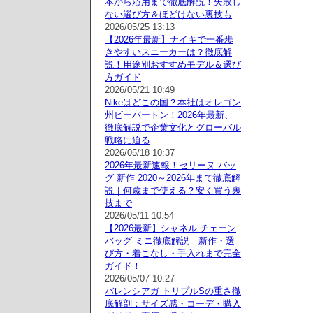
本から応用まで徹底解説！失敗し
ない選び方＆ほどけない裏技も
2026/05/25 13:13
【2026年最新】ナイキで一番歩
きやすいスニーカーは？徹底解
説！用途別おすすめモデル＆選び
方ガイド
2026/05/21 10:49
Nikeはどこの国？本社はオレゴン
州ビーバートン！2026年最新、
徹底解説で企業文化とグローバル
戦略に迫る
2026/05/18 10:37
2026年最新速報！セリーヌ バッ
グ 新作 2020～2026年まで徹底解
説｜何歳まで使える？安く買う裏
技まで
2026/05/11 10:54
【2026最新】シャネル チェーン
バッグ ミニ徹底解説｜新作・選
び方・着こなし・手入れまで完全
ガイド！
2026/05/07 10:27
バレンシアガ トリプルSの重さ徹
底解剖：サイズ感・コーデ・購入