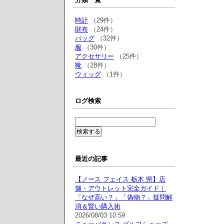
時計
（29件）
財布
（24件）
バッグ
（32件）
服
（30件）
アクセサリー
（25件）
靴
（28件）
ウィッグ
（1件）
ログ検索
最近の記事
【ノース フェイス 栃木 県】店
舗・アウトレット完全ガイド｜
「なぜ高い？」「偽物？」疑問解
消＆賢い購入術
2026/08/03 10:59