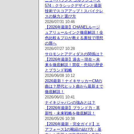
ニューバランス ゴルフシューズ
574：クラシックデザインと最新
技術でスコアアップ！スパイクレ
スの魅力と選び方
2026/07/31 10:46
【2026年最新】CHANELルージ
ュアリュールインク徹底解説！全
色比較＆プロが教える裏技で理想
の唇へ
2026/07/27 10:28
サロモンとアディダスの関係は？
【2026年最新】過去～現在～未
来を徹底解説！買収・売却の歴史
とブランド戦略
2026/06/08 10:12
2026最新！ナイキサッカーCMの
曲は？歴代ヒット曲から最新まで
徹底解説！
2026/06/01 10:41
ナイキジャパンの強みとは？
【2026年最新】ブランド力・革
新性・未来戦略を徹底解説！
2026/05/26 10:38
【2026年最新・完全ガイド】エ
アフォース1の靴紐の結び方：基