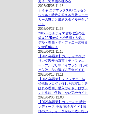
ガイドで真価を極める
2026/05/05 11:18
ナイキ エアマックス90 エッセン
シャル：時代を超える定番スニー
カーの魅力と最新スタイル完全ガ
イド
2026/04/27 11:38
2019年カルティエ価格改定の全
貌＆2025年値上げ予測：人気モ
デル・理由・ティファニー比較ま
で徹底解説！
2026/04/21 11:19
【2026年最新】カルティエペア
リング激安の真実！ティファニ
ー・ブルガリ等ハイブランド比較
と失敗しない選び方完全ガイド
2026/04/13 13:11
【2026年最新】ティファニー結
婚指輪ブログ：憧れを現実に！選
ばれる理由、購入ガイド、他ブラ
ンド比較で失敗しない完全ガイド
2026/04/06 12:03
【2026年最新】カルティエ 時計
レディース 中古 完全ガイド！憧
れのアンティークから失敗しない