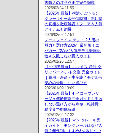
古購入の注意点まで完全網羅
2026/02/24 11:53
【2025年最新】横浜そごうモン
クレールセール開催時期・閉店噂
の真相を徹底解説！フロア＆人気
アイテムも網羅
2026/02/02 17:51
ノースフェイス テント 2人用の
魅力と選び方2026年最新版！エ
バカーゴ2など人気モデル徹底比
較＆失敗しない購入ガイド
2026/01/26 12:57
【2026年最新】エルメス 時計 ク
リッパー ベルト交換 完全ガイド
｜費用・寿命・生産終了モデルも
安心の失敗しない選び方
2026/01/09 13:09
【2025年最新】セイコープレザ
ージュ年齢層別完全ガイド！失敗
しない選び方から寿命・維持費・
精度まで徹底解説
2025/12/02 17:32
【2025年最新】マン クレール完
全ガイド：モンクレールはなぜ人
気？年代別おすすめ&失敗しない