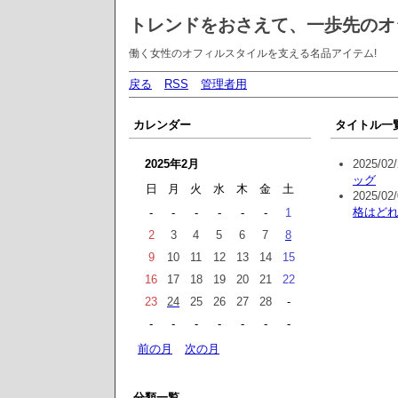
トレンドをおさえて、一歩先のオ
働く女性のオフィルスタイルを支える名品アイテム!
戻る
RSS
管理者用
カレンダー
タイトル一
2025年2月
2025/02/
ッグ
日
月
火
水
木
金
土
2025/02/
格はど
-
-
-
-
-
-
1
2
3
4
5
6
7
8
9
10
11
12
13
14
15
16
17
18
19
20
21
22
23
24
25
26
27
28
-
-
-
-
-
-
-
-
前の月
次の月
分類一覧