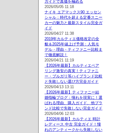
ガイドで真価を極める
2026/05/05 11:18
ナイキ エアマックス90 エッセン
シャル：時代を超える定番スニー
カーの魅力と最新スタイル完全ガ
イド
2026/04/27 11:38
2019年カルティエ価格改定の全
貌＆2025年値上げ予測：人気モ
デル・理由・ティファニー比較ま
で徹底解説！
2026/04/21 11:19
【2026年最新】カルティエペア
リング激安の真実！ティファニ
ー・ブルガリ等ハイブランド比較
と失敗しない選び方完全ガイド
2026/04/13 13:11
【2026年最新】ティファニー結
婚指輪ブログ：憧れを現実に！選
ばれる理由、購入ガイド、他ブラ
ンド比較で失敗しない完全ガイド
2026/04/06 12:03
【2026年最新】カルティエ 時計
レディース 中古 完全ガイド！憧
れのアンティークから失敗しない