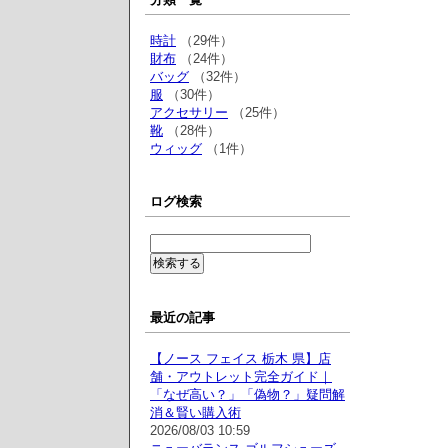
時計
（29件）
財布
（24件）
バッグ
（32件）
服
（30件）
アクセサリー
（25件）
靴
（28件）
ウィッグ
（1件）
ログ検索
最近の記事
【ノース フェイス 栃木 県】店
舗・アウトレット完全ガイド｜
「なぜ高い？」「偽物？」疑問解
消＆賢い購入術
2026/08/03 10:59