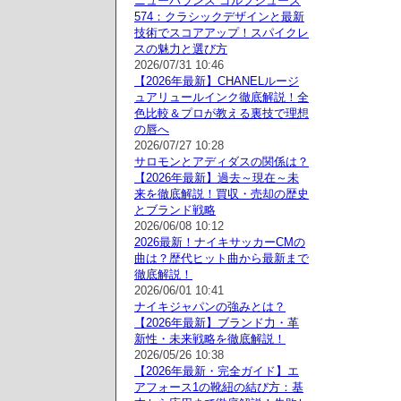
ニューバランス ゴルフシューズ
574：クラシックデザインと最新
技術でスコアアップ！スパイクレ
スの魅力と選び方
2026/07/31 10:46
【2026年最新】CHANELルージ
ュアリュールインク徹底解説！全
色比較＆プロが教える裏技で理想
の唇へ
2026/07/27 10:28
サロモンとアディダスの関係は？
【2026年最新】過去～現在～未
来を徹底解説！買収・売却の歴史
とブランド戦略
2026/06/08 10:12
2026最新！ナイキサッカーCMの
曲は？歴代ヒット曲から最新まで
徹底解説！
2026/06/01 10:41
ナイキジャパンの強みとは？
【2026年最新】ブランド力・革
新性・未来戦略を徹底解説！
2026/05/26 10:38
【2026年最新・完全ガイド】エ
アフォース1の靴紐の結び方：基