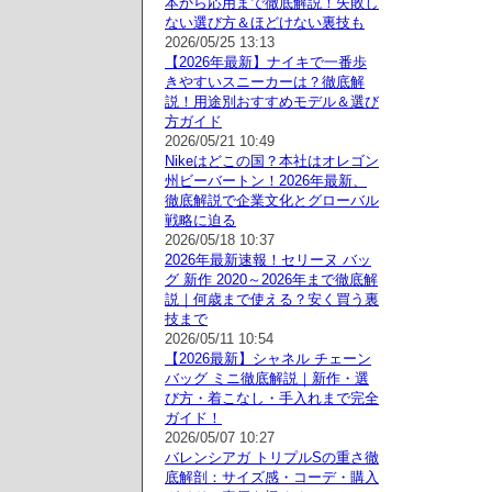
本から応用まで徹底解説！失敗し
ない選び方＆ほどけない裏技も
2026/05/25 13:13
【2026年最新】ナイキで一番歩
きやすいスニーカーは？徹底解
説！用途別おすすめモデル＆選び
方ガイド
2026/05/21 10:49
Nikeはどこの国？本社はオレゴン
州ビーバートン！2026年最新、
徹底解説で企業文化とグローバル
戦略に迫る
2026/05/18 10:37
2026年最新速報！セリーヌ バッ
グ 新作 2020～2026年まで徹底解
説｜何歳まで使える？安く買う裏
技まで
2026/05/11 10:54
【2026最新】シャネル チェーン
バッグ ミニ徹底解説｜新作・選
び方・着こなし・手入れまで完全
ガイド！
2026/05/07 10:27
バレンシアガ トリプルSの重さ徹
底解剖：サイズ感・コーデ・購入