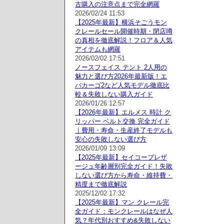
古購入の注意点まで完全網羅
2026/02/24 11:53
【2025年最新】横浜そごうモン
クレールセール開催時期・閉店噂
の真相を徹底解説！フロア＆人気
アイテムも網羅
2026/02/02 17:51
ノースフェイス テント 2人用の
魅力と選び方2026年最新版！エ
バカーゴ2など人気モデル徹底比
較＆失敗しない購入ガイド
2026/01/26 12:57
【2026年最新】エルメス 時計 ク
リッパー ベルト交換 完全ガイド
｜費用・寿命・生産終了モデルも
安心の失敗しない選び方
2026/01/09 13:09
【2025年最新】セイコープレザ
ージュ年齢層別完全ガイド！失敗
しない選び方から寿命・維持費・
精度まで徹底解説
2025/12/02 17:32
【2025年最新】マン クレール完
全ガイド：モンクレールはなぜ人
気？年代別おすすめ&失敗しない