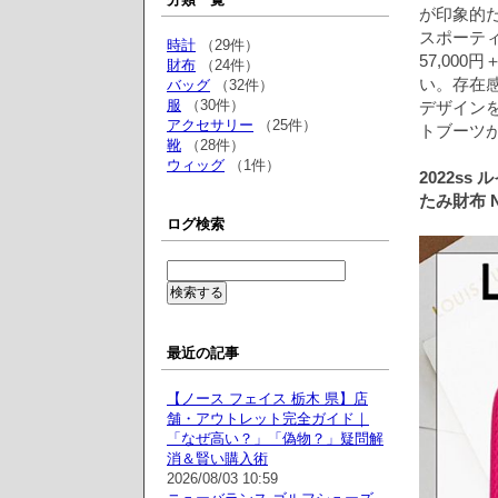
が印象的
スポーティ
時計
（29件）
57,00
財布
（24件）
い。存在
バッグ
（32件）
服
（30件）
デザイン
アクセサリー
（25件）
トブーツ
靴
（28件）
ウィッグ
（1件）
2022s
たみ財布 N
ログ検索
最近の記事
【ノース フェイス 栃木 県】店
舗・アウトレット完全ガイド｜
「なぜ高い？」「偽物？」疑問解
消＆賢い購入術
2026/08/03 10:59