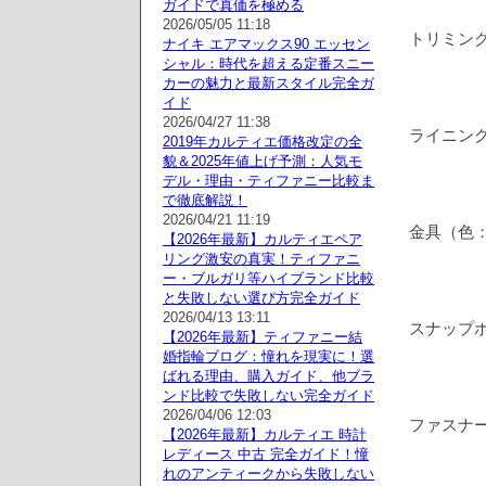
ガイドで真価を極める
2026/05/05 11:18
トリミン
ナイキ エアマックス90 エッセン
シャル：時代を超える定番スニー
カーの魅力と最新スタイル完全ガ
イド
2026/04/27 11:38
ライニン
2019年カルティエ価格改定の全
貌＆2025年値上げ予測：人気モ
デル・理由・ティファニー比較ま
で徹底解説！
2026/04/21 11:19
金具（色
【2026年最新】カルティエペア
リング激安の真実！ティファニ
ー・ブルガリ等ハイブランド比較
と失敗しない選び方完全ガイド
2026/04/13 13:11
スナップ
【2026年最新】ティファニー結
婚指輪ブログ：憧れを現実に！選
ばれる理由、購入ガイド、他ブラ
ンド比較で失敗しない完全ガイド
2026/04/06 12:03
ファスナ
【2026年最新】カルティエ 時計
レディース 中古 完全ガイド！憧
れのアンティークから失敗しない