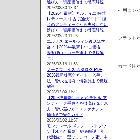
選び方・資産価値まで徹底解説
2026/03/30 13:37
札用コン
【2026年最新】カルティエ 時計
レディース 中古 完全ガイド！憧
れのアンティークから失敗しない
選び方・資産価値まで徹底解説
2026/03/23 11:25
フラットポ
エルメス エールライン復活は本
当？【2026年最新】中古価格・
廃盤理由・コーデ術まで徹底解
説！
2026/03/16 11:33
カード用ポ
ノースフェイス カタログ PDF
2026最新版完全ガイド！入手方
法・賢い活用術・情報源まで徹底
解説
2026/03/09 11:41
【2026年最新】オメガ デビル ア
ンティーク手巻きを徹底解説！魅
力・賢い選び方・メンテナンス・
価値まで完全ガイド
2026/03/02 11:57
モンクレール メンズ ニットダウ
ン【2026年最新】徹底解説！年
代別魅力、選び方、コーデ術、中