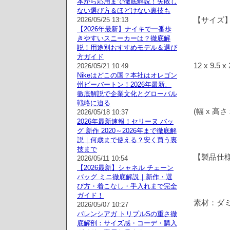
本から応用まで徹底解説！失敗し
ない選び方＆ほどけない裏技も
【サイズ
2026/05/25 13:13
【2026年最新】ナイキで一番歩
きやすいスニーカーは？徹底解
説！用途別おすすめモデル＆選び
方ガイド
12 x 9.5 x
2026/05/21 10:49
Nikeはどこの国？本社はオレゴン
州ビーバートン！2026年最新、
徹底解説で企業文化とグローバル
戦略に迫る
(幅 x 高さ
2026/05/18 10:37
2026年最新速報！セリーヌ バッ
グ 新作 2020～2026年まで徹底解
説｜何歳まで使える？安く買う裏
技まで
【製品仕
2026/05/11 10:54
【2026最新】シャネル チェーン
バッグ ミニ徹底解説｜新作・選
び方・着こなし・手入れまで完全
ガイド！
素材：ダ
2026/05/07 10:27
バレンシアガ トリプルSの重さ徹
底解剖：サイズ感・コーデ・購入