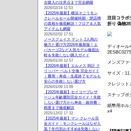
古購入の注意点まで完全網羅
2026/02/24 11:53
【2025年最新】横浜そごうモン
注目コラボデ
クレールセール開催時期・閉店噂
折り 偽物2E
の真相を徹底解説！フロア＆人気
アイテムも網羅
2026/02/02 17:51
ノースフェイス テント 2人用の
魅力と選び方2026年最新版！エ
ディオール×
バカーゴ2など人気モデル徹底比
2ESBC027
較＆失敗しない購入ガイド
2026/01/26 12:57
メンズファッ
【2026年最新】エルメス 時計 ク
リッパー ベルト交換 完全ガイド
サイズ：11.5 
｜費用・寿命・生産終了モデルも
安心の失敗しない選び方
クレジット
2026/01/09 13:09
【2025年最新】セイコープレザ
スナップボ
ージュ年齢層別完全ガイド！失敗
しない選び方から寿命・維持費・
紙幣用ホル
精度まで徹底解説
x4
2025/12/02 17:32
【2025年最新】マン クレール完
全ガイド：モンクレールはなぜ人
気？年代別おすすめ&失敗しない