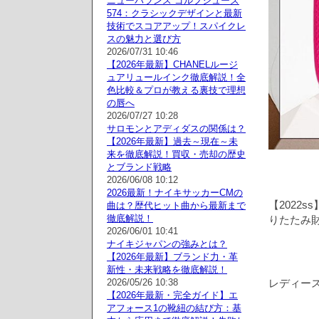
ニューバランス ゴルフシューズ
574：クラシックデザインと最新
技術でスコアアップ！スパイクレ
スの魅力と選び方
2026/07/31 10:46
【2026年最新】CHANELルージ
ュアリュールインク徹底解説！全
色比較＆プロが教える裏技で理想
の唇へ
2026/07/27 10:28
サロモンとアディダスの関係は？
【2026年最新】過去～現在～未
来を徹底解説！買収・売却の歴史
とブランド戦略
2026/06/08 10:12
2026最新！ナイキサッカーCMの
【2022
曲は？歴代ヒット曲から最新まで
徹底解説！
りたたみ財布
2026/06/01 10:41
ナイキジャパンの強みとは？
【2026年最新】ブランド力・革
新性・未来戦略を徹底解説！
2026/05/26 10:38
レディース
【2026年最新・完全ガイド】エ
アフォース1の靴紐の結び方：基