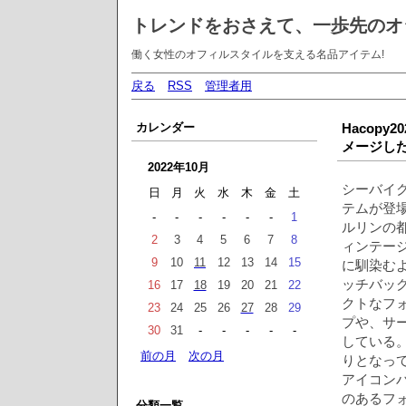
トレンドをおさえて、一歩先のオ
働く女性のオフィルスタイルを支える名品アイテム!
戻る
RSS
管理者用
カレンダー
Hacop
メージし
2022年10月
シーバイクロ
日
月
火
水
木
金
土
テムが登
-
-
-
-
-
-
1
ルリンの
2
3
4
5
6
7
8
ィンテー
9
10
11
12
13
14
15
に馴染む
ッチバッグ
16
17
18
19
20
21
22
クトなフ
23
24
25
26
27
28
29
プや、サ
30
31
-
-
-
-
-
している
前の月
次の月
りとなってい
アイコン
のあるフ
分類一覧