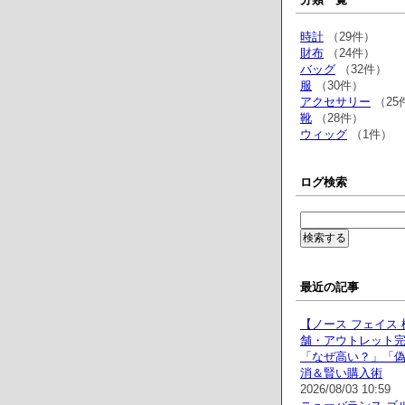
時計
（29件）
財布
（24件）
バッグ
（32件）
服
（30件）
アクセサリー
（25
靴
（28件）
ウィッグ
（1件）
ログ検索
最近の記事
【ノース フェイス 
舗・アウトレット
「なぜ高い？」「
消＆賢い購入術
2026/08/03 10:59