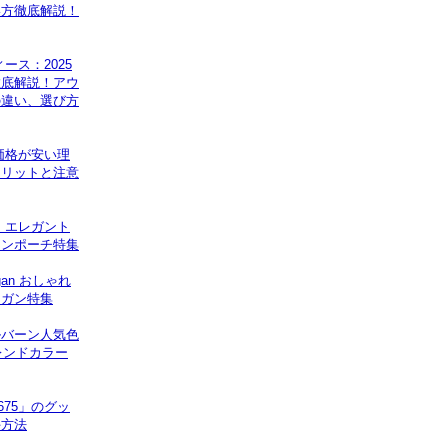
い方徹底解説！
ース：2025
徹底解説！アウ
の違い、選び方
価格が安い理
メリットと注意
｜エレガント
インポーチ特集
gan おしゃれ
ィガン特集
ルバーン人気色
レンドカラー
5675」のグッ
手方法