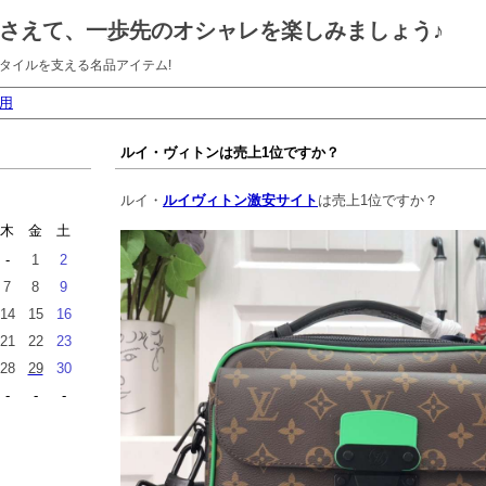
さえて、一歩先のオシャレを楽しみましょう♪
タイルを支える名品アイテム!
用
ルイ・ヴィトンは売上1位ですか？
ルイ・
ルイヴィトン激安サイト
は売上1位ですか？
木
金
土
-
1
2
7
8
9
14
15
16
21
22
23
28
29
30
-
-
-