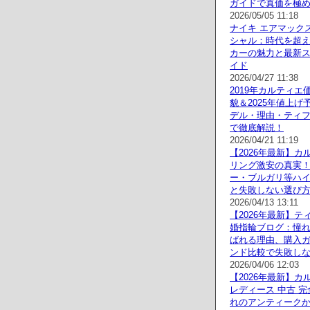
ガイドで真価を極
2026/05/05 11:18
ナイキ エアマックス
シャル：時代を超
カーの魅力と最新
イド
2026/04/27 11:38
2019年カルティエ
貌＆2025年値上げ
デル・理由・ティ
で徹底解説！
2026/04/21 11:19
【2026年最新】カ
リング激安の真実
ー・ブルガリ等ハ
と失敗しない選び
2026/04/13 13:11
【2026年最新】テ
婚指輪ブログ：憧
ばれる理由、購入
ンド比較で失敗し
2026/04/06 12:03
【2026年最新】カ
レディース 中古 
れのアンティーク