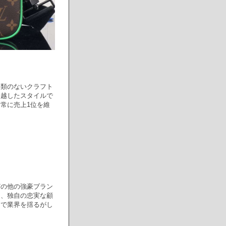
比類のないクラフト
超越したスタイルで
常に売上1位を維
どの他の強豪ブラン
て、独自の忠実な顧
ンで業界を揺るがし