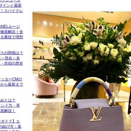
ルフシューズ
デザインと最新
プ！スパイクレ
ANELルージ
ク徹底解説！全
える裏技で理想
ダスの関係は？
去～現在～未
収・売却の歴史
サッカーCMの
曲から最新まで
強みとは？
ランド力・革
徹底解説！
全ガイド】エ
の結び方：基