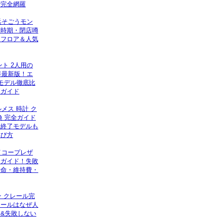
で完全網羅
浜そごうモン
催時期・閉店噂
！フロア＆人気
ト 2人用の
年最新版！エ
モデル徹底比
入ガイド
ルメス 時計 ク
換 完全ガイド
産終了モデルも
選び方
イコープレザ
全ガイド！失敗
寿命・維持費・
ン クレール完
レールはなぜ人
&失敗しない