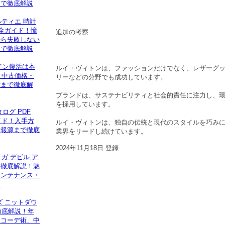
まで徹底解説
ルティエ 時計
完全ガイド！憧
追加の考察
から失敗しない
まで徹底解説
イン復活は本
ルイ・ヴィトンは、ファッションだけでなく、レザーグ
】中古価格・
リーなどの分野でも成功しています。
術まで徹底解
ブランドは、サステナビリティと社会的責任に注力し、
を採用しています。
ログ PDF
イド！入手方
ルイ・ヴィトンは、独自の伝統と現代のスタイルを巧み
情報源まで徹底
業界をリードし続けています。
2024年11月18日 登録
メガ デビル ア
を徹底解説！魅
メンテナンス・
ド
ズ ニットダウ
徹底解説！年
、コーデ術、中