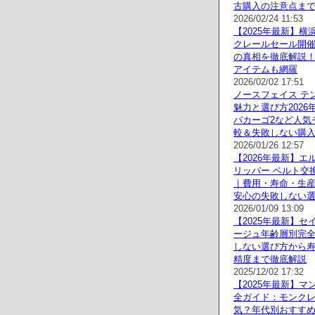
古購入の注意点ま
2026/02/24 11:53
【2025年最新】横
クレールセール開
の真相を徹底解説
アイテムも網羅
2026/02/02 17:51
ノースフェイス テン
魅力と選び方2026
バカーゴ2など人気
較＆失敗しない購
2026/01/26 12:57
【2026年最新】エ
リッパー ベルト交
｜費用・寿命・生
安心の失敗しない
2026/01/09 13:09
【2025年最新】セ
ージュ年齢層別完
しない選び方から
精度まで徹底解説
2025/12/02 17:32
【2025年最新】マ
全ガイド：モンク
気？年代別おすすめ