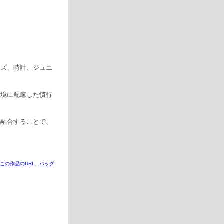
ッズ、時計、ジュエ
環境に配慮した慣行
に融合することで、
この作品のURL
バッグ