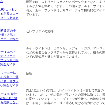
める
最近では、ストリートウェアやスポーツウェアなど、よ
イルが人気を集めています。この傾向は、ルイ・ヴィト
90 エッセン
与え、近年、ブランドはよりスポーティで機能的なアイ
える定番スニー
ています。
スタイル完全ガ
価格改定の全
セレブリティの支持
予測：人気モ
ファニー比較ま
ルイ・ヴィトンは、ビヨンセ、レディー・ガガ、アンジ
ルティエペア
などの著名なセレブリティから支持されており、彼らの
！ティファニ
ンドの認知度と魅力が高まっています。
イブランド比較
方完全ガイド
ィファニー結
結論
れを現実に！選
ガイド、他ブラ
ない完全ガイド
売上1位という点では、ルイ・ヴィトンは一貫して業界の
ルティエ 時計
います。しかし、他の競合ブランドとの競争は激しく、
完全ガイド！憧
に変化しています。ルイ・ヴィトンが今後もこの地位を
から失敗しない
は、革新し、顧客のニーズに適応し続ける能力にかかっ