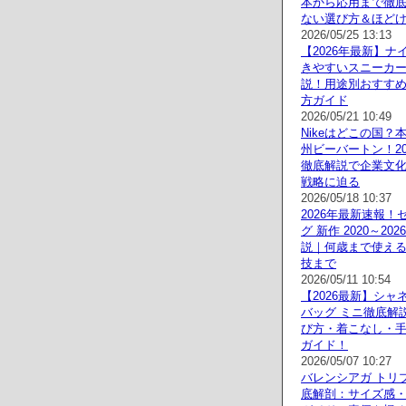
本から応用まで徹
ない選び方＆ほど
2026/05/25 13:13
【2026年最新】ナ
きやすいスニーカ
説！用途別おすす
方ガイド
2026/05/21 10:49
Nikeはどこの国？
州ビーバートン！20
徹底解説で企業文
戦略に迫る
2026/05/18 10:37
2026年最新速報！
グ 新作 2020～2
説｜何歳まで使え
技まで
2026/05/11 10:54
【2026最新】シャ
バッグ ミニ徹底解
び方・着こなし・
ガイド！
2026/05/07 10:27
バレンシアガ トリ
底解剖：サイズ感