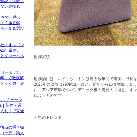
底解説！失敗し
けない裏技も
イキで一番歩
ーは？徹底解
めモデル＆選び
本社はオレゴン
26年最新、
化とグローバル
財務実績
セリーヌ バッ
026年まで徹底解
財務的には、ルイ・ヴィトンは過去数年間で着実に成長
る？安く買う裏
2023年の収益は790億ユーロと、前年から16％増加しま
に、アジア市場でのパンデミック後の需要の回復と、オ
によるものです。
ネル チェーン
説｜新作・選
手入れまで完全
人気のトレンド
プルSの重さ徹
・コーデ・購入