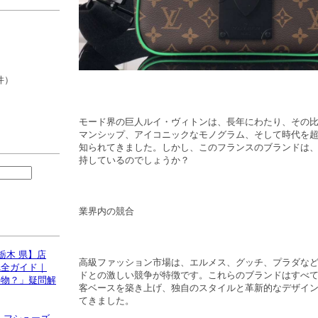
件）
モード界の巨人ルイ・ヴィトンは、長年にわたり、その
マンシップ、アイコニックなモノグラム、そして時代を
知られてきました。しかし、このフランスのブランドは、
持しているのでしょうか？
業界内の競合
栃木 県】店
高級ファッション市場は、エルメス、グッチ、プラダな
完全ガイド｜
ドとの激しい競争が特徴です。これらのブランドはすべ
偽物？」疑問解
客ベースを築き上げ、独自のスタイルと革新的なデザイ
てきました。