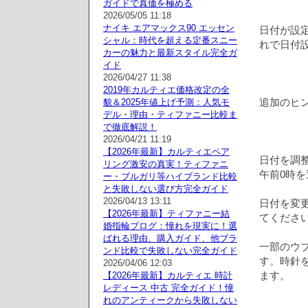
ガイドで真価を極める
2026/05/05 11:18
ナイキ エアマックス90 エッセン
日付が設
シャル：時代を超える定番スニー
れで日付
カーの魅力と最新スタイル完全ガ
イド
2026/04/27 11:38
2019年カルティエ価格改定の全
追加のヒ
貌＆2025年値上げ予測：人気モ
デル・理由・ティファニー比較ま
で徹底解説！
2026/04/21 11:19
【2026年最新】カルティエペア
日付を調
リング激安の真実！ティファニ
午前0時
ー・ブルガリ等ハイブランド比較
と失敗しない選び方完全ガイド
2026/04/13 13:11
日付を変
【2026年最新】ティファニー結
てくださ
婚指輪ブログ：憧れを現実に！選
ばれる理由、購入ガイド、他ブラ
一部のウ
ンド比較で失敗しない完全ガイド
す。時針
2026/04/06 12:03
ます。
【2026年最新】カルティエ 時計
レディース 中古 完全ガイド！憧
れのアンティークから失敗しない