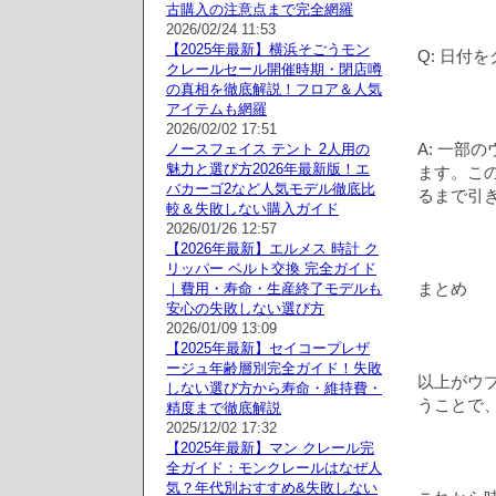
古購入の注意点まで完全網羅
2026/02/24 11:53
【2025年最新】横浜そごうモン
Q: 日付
クレールセール開催時期・閉店噂
の真相を徹底解説！フロア＆人気
アイテムも網羅
2026/02/02 17:51
A: 一部
ノースフェイス テント 2人用の
魅力と選び方2026年最新版！エ
ます。こ
バカーゴ2など人気モデル徹底比
るまで引
較＆失敗しない購入ガイド
2026/01/26 12:57
【2026年最新】エルメス 時計 ク
リッパー ベルト交換 完全ガイド
まとめ
｜費用・寿命・生産終了モデルも
安心の失敗しない選び方
2026/01/09 13:09
【2025年最新】セイコープレザ
ージュ年齢層別完全ガイド！失敗
以上がウ
しない選び方から寿命・維持費・
うことで
精度まで徹底解説
2025/12/02 17:32
【2025年最新】マン クレール完
全ガイド：モンクレールはなぜ人
気？年代別おすすめ&失敗しない