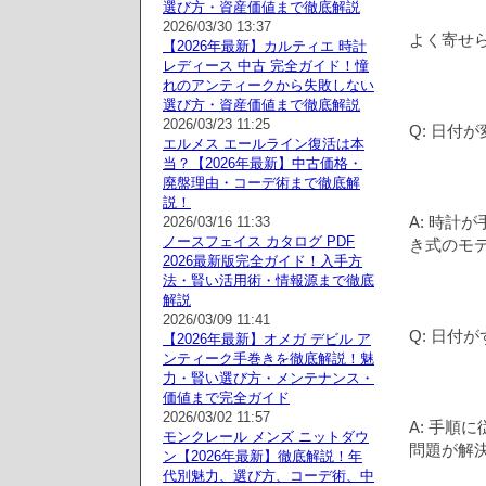
選び方・資産価値まで徹底解説
2026/03/30 13:37
よく寄せ
【2026年最新】カルティエ 時計
レディース 中古 完全ガイド！憧
れのアンティークから失敗しない
選び方・資産価値まで徹底解説
2026/03/23 11:25
Q: 日付
エルメス エールライン復活は本
当？【2026年最新】中古価格・
廃盤理由・コーデ術まで徹底解
説！
A: 時計
2026/03/16 11:33
ノースフェイス カタログ PDF
き式のモ
2026最新版完全ガイド！入手方
法・賢い活用術・情報源まで徹底
解説
2026/03/09 11:41
Q: 日付
【2026年最新】オメガ デビル ア
ンティーク手巻きを徹底解説！魅
力・賢い選び方・メンテナンス・
価値まで完全ガイド
2026/03/02 11:57
A: 手順
モンクレール メンズ ニットダウ
問題が解
ン【2026年最新】徹底解説！年
代別魅力、選び方、コーデ術、中