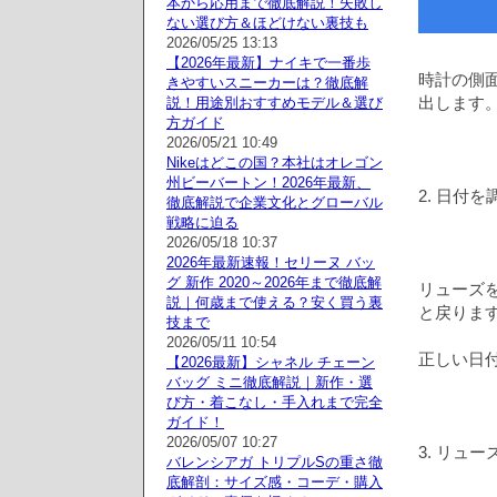
本から応用まで徹底解説！失敗し
ない選び方＆ほどけない裏技も
2026/05/25 13:13
【2026年最新】ナイキで一番歩
時計の側
きやすいスニーカーは？徹底解
出します
説！用途別おすすめモデル＆選び
方ガイド
2026/05/21 10:49
Nikeはどこの国？本社はオレゴン
州ビーバートン！2026年最新、
2. 日付
徹底解説で企業文化とグローバル
戦略に迫る
2026/05/18 10:37
2026年最新速報！セリーヌ バッ
グ 新作 2020～2026年まで徹底解
リューズ
説｜何歳まで使える？安く買う裏
と戻りま
技まで
2026/05/11 10:54
正しい日
【2026最新】シャネル チェーン
バッグ ミニ徹底解説｜新作・選
び方・着こなし・手入れまで完全
ガイド！
2026/05/07 10:27
3. リュ
バレンシアガ トリプルSの重さ徹
底解剖：サイズ感・コーデ・購入