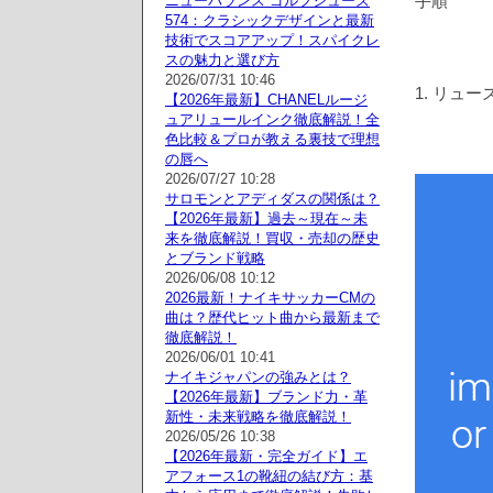
手順
ニューバランス ゴルフシューズ
574：クラシックデザインと最新
技術でスコアアップ！スパイクレ
スの魅力と選び方
2026/07/31 10:46
1. リュ
【2026年最新】CHANELルージ
ュアリュールインク徹底解説！全
色比較＆プロが教える裏技で理想
の唇へ
2026/07/27 10:28
サロモンとアディダスの関係は？
【2026年最新】過去～現在～未
来を徹底解説！買収・売却の歴史
とブランド戦略
2026/06/08 10:12
2026最新！ナイキサッカーCMの
曲は？歴代ヒット曲から最新まで
徹底解説！
2026/06/01 10:41
ナイキジャパンの強みとは？
【2026年最新】ブランド力・革
新性・未来戦略を徹底解説！
2026/05/26 10:38
【2026年最新・完全ガイド】エ
アフォース1の靴紐の結び方：基