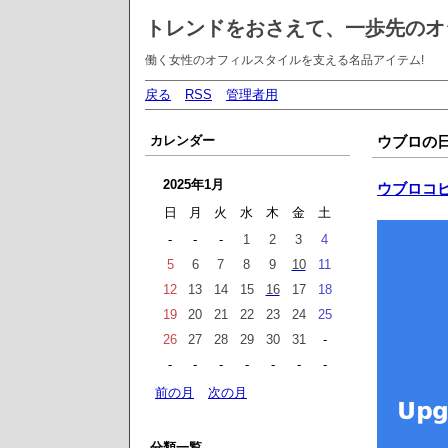
トレンドをおさえて、一歩先のオ
働く女性のオフィルスタイルを支える名品アイテム!
戻る
RSS
管理者用
カレンダー
ウブロの
2025年1月
ウブロコ
日
月
火
水
木
金
土
-
-
-
1
2
3
4
5
6
7
8
9
10
11
12
13
14
15
16
17
18
19
20
21
22
23
24
25
26
27
28
29
30
31
-
-
-
-
-
-
-
-
前の月
次の月
分類一覧