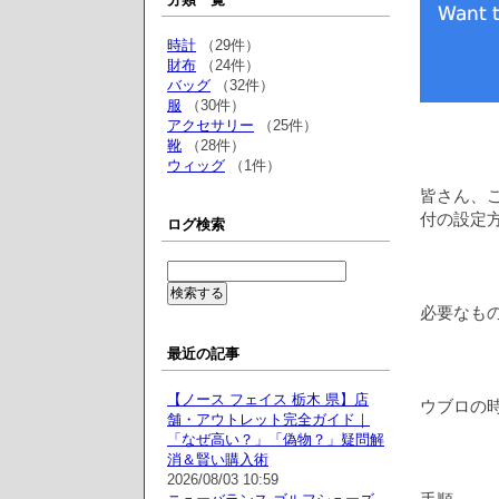
時計
（29件）
財布
（24件）
バッグ
（32件）
服
（30件）
アクセサリー
（25件）
靴
（28件）
ウィッグ
（1件）
皆さん、
付の設定
ログ検索
必要なも
最近の記事
【ノース フェイス 栃木 県】店
ウブロの
舗・アウトレット完全ガイド｜
「なぜ高い？」「偽物？」疑問解
消＆賢い購入術
2026/08/03 10:59