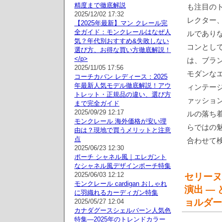
精度まで徹底解説
も注目の
2025/12/02 17:32
レクター
【2025年最新】マン クレール完
全ガイド：モンクレールはなぜ人
ルであり
気？年代別おすすめ&失敗しない
コンとして
選び方、お得な買い方徹底解説！
</p>
は、ブラ
2025/11/05 17:56
モダンな
コーチカバン レディース：2025
年最新人気モデル徹底解説！アウ
ィンテー
トレット・正規品の違い、選び方
ァッショ
まで完全ガイド
2025/09/29 12:17
ルの落ち
モンクレール 海外価格が安い理
らではの
由は？現地で買うメリットと注意
点
合わせて
2025/06/23 12:30
ポーチ シャネル風｜エレガント
なシャネル風デザインポーチ特集
2025/06/03 12:12
セリーヌ
モンクレール cardigan おしゃれ
演出 —
に羽織れるカーディガン特集
ョルダー
2025/05/27 12:04
カナダグースシェルバーン人気色
特集—2025年のトレンドカラー