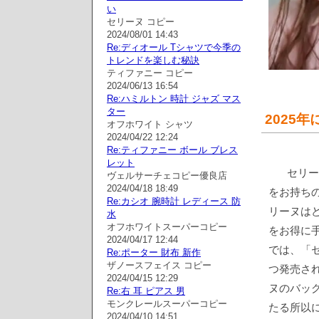
い
セリーヌ コピー
2024/08/01 14:43
Re:ディオール Tシャツで今季の
トレンドを楽しむ秘訣
ティファニー コピー
2024/06/13 16:54
Re:ハミルトン 時計 ジャズ マス
ター
2025
オフホワイト シャツ
2024/04/22 12:24
Re:ティファニー ボール ブレス
レット
セリー
ヴェルサーチェコピー優良店
2024/04/18 18:49
をお持ちの
Re:カシオ 腕時計 レディース 防
リーヌは
水
オフホワイトスーパーコピー
をお得に
2024/04/17 12:44
では、「セ
Re:ポーター 財布 新作
ザノースフェイス コピー
つ発売さ
2024/04/15 12:29
ヌのバッ
Re:右 耳 ピアス 男
モンクレールスーパーコピー
たる所以
2024/04/10 14:51