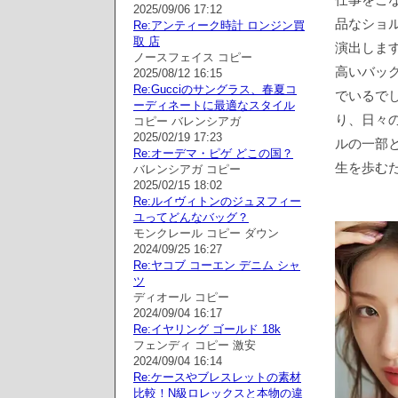
2025/09/06 17:12
品なショ
Re:アンティーク時計 ロンジン買
取 店
演出しま
ノースフェイス コピー
高いバッ
2025/08/12 16:15
Re:Gucciのサングラス、春夏コ
でいるで
ーディネートに最適なスタイル
り、日々
コピー バレンシアガ
2025/02/19 17:23
ルの一部
Re:オーデマ・ピゲ どこの国？
生を歩む
バレンシアガ コピー
2025/02/15 18:02
Re:ルイヴィトンのジュヌフィー
ユってどんなバッグ？
モンクレール コピー ダウン
2024/09/25 16:27
Re:ヤコブ コーエン デニム シャ
ツ
ディオール コピー
2024/09/04 16:17
Re:イヤリング ゴールド 18k
フェンディ コピー 激安
2024/09/04 16:14
Re:ケースやブレスレットの素材
比較！N級ロレックスと本物の違