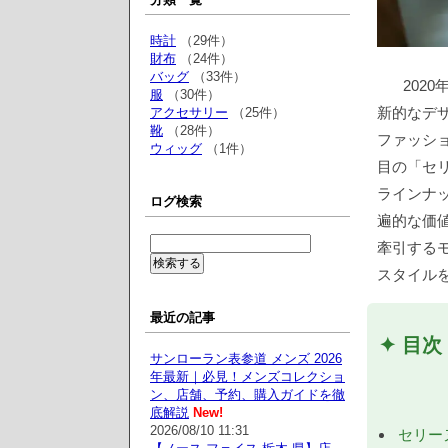
時計
（29件）
財布
（24件）
バッグ
（33件）
202
服
（30件）
新的なデ
アクセサリー
（25件）
靴
（28件）
ファッシ
ウィッグ
（1件）
目の「セリ
ラインナ
ログ検索
遍的な価
牽引する
スタイル
最近の記事
✦ 目次
サンローラン表参道 メンズ 2026
年最新｜必見！メンズコレクショ
ン、店舗、予約、購入ガイドを徹
底解説
New!
2026/08/10 11:31
セリー