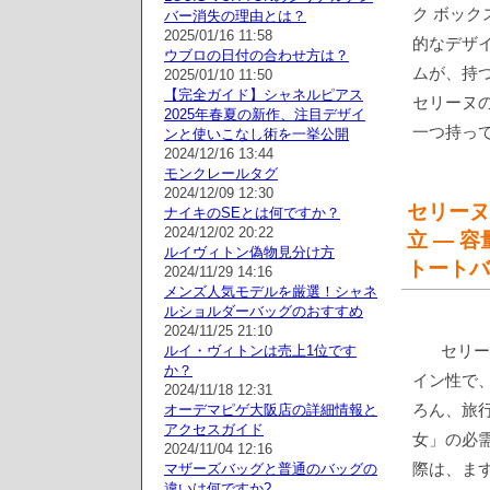
ク ボック
バー消失の理由とは？
2025/01/16 11:58
的なデザ
ウブロの日付の合わせ方は？
ムが、持
2025/01/10 11:50
【完全ガイド】シャネルピアス
セリーヌ
2025年春夏の新作、注目デザイ
一つ持っ
ンと使いこなし術を一挙公開
2024/12/16 13:44
モンクレールタグ
2024/12/09 12:30
セリーヌ
ナイキのSEとは何ですか？
2024/12/02 20:22
立 — 
ルイヴィトン偽物見分け方
トートバ
2024/11/29 14:16
メンズ人気モデルを厳選！シャネ
ルショルダーバッグのおすすめ
2024/11/25 21:10
セリー
ルイ・ヴィトンは売上1位です
か？
イン性で
2024/11/18 12:31
ろん、旅
オーデマピゲ大阪店の詳細情報と
アクセスガイド
女」の必
2024/11/04 12:16
際は、ま
マザーズバッグと普通のバッグの
違いは何ですか?