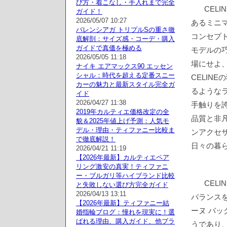
び方・着こなし・手入れまで完全
CEL
ガイド！
2026/05/07 10:27
あるミニ
バレンシアガ トリプルSの重さ徹
コンセプ
底解剖：サイズ感・コーデ・購入
ガイドで真価を極める
モデルの
2026/05/05 11:18
場にせよ、
ナイキ エアマックス90 エッセン
シャル：時代を超える定番スニー
CELIN
カーの魅力と最新スタイル完全ガ
るような
イド
2026/04/27 11:38
手触りを
2019年カルティエ価格改定の全
品質と非
貌＆2025年値上げ予測：人気モ
デル・理由・ティファニー比較ま
ンアクセ
で徹底解説！
日々の暮
2026/04/21 11:19
【2026年最新】カルティエペア
リング激安の真実！ティファニ
ー・ブルガリ等ハイブランド比較
CEL
と失敗しない選び方完全ガイド
2026/04/13 13:11
バランス
【2026年最新】ティファニー結
ーヌ バッ
婚指輪ブログ：憧れを現実に！選
ばれる理由、購入ガイド、他ブラ
うであり