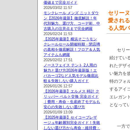
価値まで完全ガイド
2026/03/02 11:57
セリーヌ
モンクレール メンズ ニットダウ
ン【2026年最新】徹底解説！年
愛される
代別魅力、選び方、コーデ術、中
る人気バ
古購入の注意点まで完全網羅
2026/02/24 11:53
【2025年最新】横浜そごうモン
クレールセール開催時期・閉店噂
の真相を徹底解説！フロア＆人気
セリー
アイテムも網羅
続けてい
2026/02/02 17:51
ノースフェイス テント 2人用の
れたデザ
魅力と選び方2026年最新版！エ
い魅力を放
バカーゴ2など人気モデル徹底比
較＆失敗しない購入ガイド
特のフォ
2026/01/26 12:57
するアイコ
【2026年最新】エルメス 時計 ク
リッパー ベルト交換 完全ガイド
エレガン
｜費用・寿命・生産終了モデルも
となって
安心の失敗しない選び方
2026/01/09 13:09
【2025年最新】セイコープレザ
ージュ年齢層別完全ガイド！失敗
一方で
しない選び方から寿命・維持費・