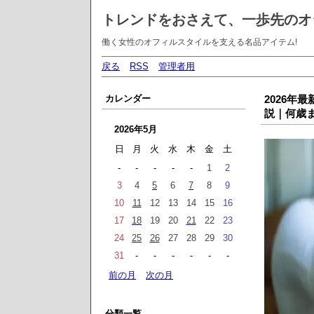
トレンドをおさえて、一歩先のオ
働く女性のオフィルスタイルを支える名品アイテム!
戻る
RSS
管理者用
カレンダー
2026年
説｜何歳
2026年5月
日
月
火
水
木
金
土
-
-
-
-
-
1
2
3
4
5
6
7
8
9
10
11
12
13
14
15
16
17
18
19
20
21
22
23
24
25
26
27
28
29
30
31
-
-
-
-
-
-
前の月
次の月
分類一覧