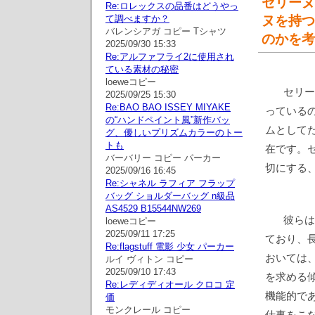
セリーヌ
Re:ロレックスの品番はどうやっ
て調べますか？
ヌを持つ
バレンシアガ コピー Tシャツ
のかを考
2025/09/30 15:33
Re:アルファフライ2に使用され
ている素材の秘密
loeweコピー
セリー
2025/09/25 15:30
Re:BAO BAO ISSEY MIYAKE
っている
の“ハンドペイント風”新作バッ
ムとして
グ、優しいプリズムカラーのトー
トも
在です。
バーバリー コピー パーカー
切にする
2025/09/16 16:45
Re:シャネル ラフィア フラップ
バッグ ショルダーバッグ n級品
AS4529 B15544NW269
彼らは
loeweコピー
2025/09/11 17:25
ており、
Re:flagstuff 電影 少女 パーカー
おいては
ルイ ヴィトン コピー
2025/09/10 17:43
を求める
Re:レディディオール クロコ 定
機能的で
価
モンクレール コピー
仕事をこ