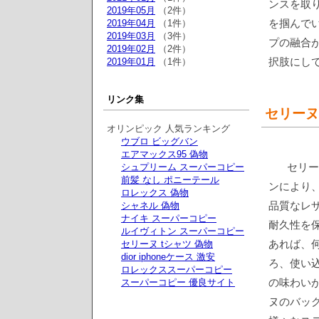
ンスを取
2019年05月
（2件）
を掴んで
2019年04月
（1件）
2019年03月
（3件）
プの融合
2019年02月
（2件）
択肢にし
2019年01月
（1件）
リンク集
セリーヌ
オリンピック 人気ランキング
ウブロ ビッグバン
エアマックス95 偽物
セリー
シュプリーム スーパーコピー
前髪 なし ポニーテール
ンにより
ロレックス 偽物
品質なレ
シャネル 偽物
ナイキ スーパーコピー
耐久性を
ルイヴィトン スーパーコピー
あれば、
セリーヌ tシャツ 偽物
dior iphoneケース 激安
ろ、使い
ロレックススーパーコピー
の味わい
スーパーコピー 優良サイト
ヌのバッ