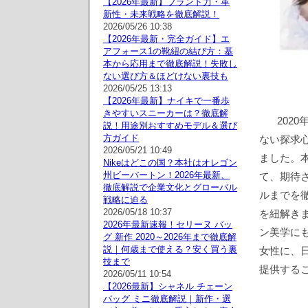
【2026年最新】ブランド力・革
新性・未来戦略を徹底解説！
2026/05/26 10:38
【2026年最新・完全ガイド】エ
アフォース1の靴紐の結び方：基
本から応用まで徹底解説！失敗し
ない選び方＆ほどけない裏技も
2026/05/25 13:13
【2026年最新】ナイキで一番歩
きやすいスニーカーは？徹底解
202
説！用途別おすすめモデル＆選び
方ガイド
ない探求
2026/05/21 10:49
ました。本
Nikeはどこの国？本社はオレゴン
州ビーバートン！2026年最新、
て、期待
徹底解説で企業文化とグローバル
ルまでを徹
戦略に迫る
2026/05/18 10:37
を紐解きま
2026年最新速報！セリーヌ バッ
ン美学に
グ 新作 2020～2026年まで徹底解
説｜何歳まで使える？安く買う裏
女性に、
技まで
提供する
2026/05/11 10:54
【2026最新】シャネル チェーン
バッグ ミニ徹底解説｜新作・選