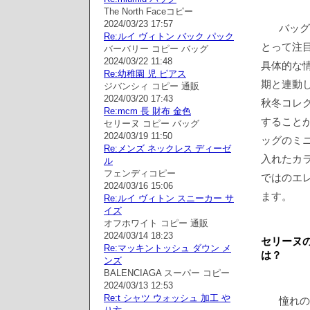
The North Faceコピー
2024/03/23 17:57
バッグ
Re:ルイ ヴィトン バック パック
とって注目
バーバリー コピー バッグ
2024/03/22 11:48
具体的な
Re:幼稚園 児 ピアス
期と連動
ジバンシィ コピー 通販
2024/03/20 17:43
秋冬コレ
Re:mcm 長 財布 金色
すること
セリーヌ コピー バッグ
2024/03/19 11:50
ッグのミ
Re:メンズ ネックレス ディーゼ
入れたカ
ル
フェンディコピー
ではのエ
2024/03/16 15:06
ます。
Re:ルイ ヴィトン スニーカー サ
イズ
オフホワイト コピー 通販
2024/03/14 18:23
セリーヌ
Re:マッキントッシュ ダウン メ
は？
ンズ
BALENCIAGA スーパー コピー
2024/03/13 12:53
Re:t シャツ ウォッシュ 加工 や
憧れの