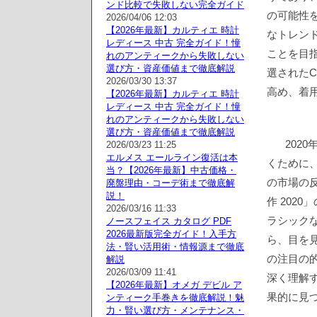
ンド比較で失敗しない完全ガイド
の可能性
2026/04/06 12:03
【2026年最新】カルティエ 時計
なトレン
レディース 中古 完全ガイド！憧
ことを目
れのアンティークから失敗しない
選び方・資産価値まで徹底解説
選されたC
2026/03/30 13:37
高め、着
【2026年最新】カルティエ 時計
レディース 中古 完全ガイド！憧
れのアンティークから失敗しない
選び方・資産価値まで徹底解説
202
2026/03/23 11:25
エルメス エールライン復活は本
くために
当？【2026年最新】中古価格・
の市場の
廃盤理由・コーデ術まで徹底解
説！
作 202
2026/03/16 11:33
ラシックな
ノースフェイス カタログ PDF
2026最新版完全ガイド！入手方
ら、目を
法・賢い活用術・情報源まで徹底
の注目の
解説
2026/03/09 11:41
深く理解す
【2026年最新】オメガ デビル ア
果的に見
ンティーク手巻きを徹底解説！魅
力・賢い選び方・メンテナンス・