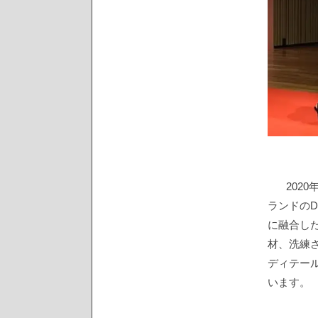
202
ランドの
に融合し
材、洗練
ディテー
います。