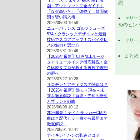
【ノース フェイス 栃木 県】店
説
舗・アウトレット完全ガイド｜
「なぜ高い？」「偽物？」疑問解
消＆賢い購入術
セリー
2026/08/03 10:59
めのヒン
ニューバランス ゴルフシューズ
574：クラシックデザインと最新
技術でスコアアップ！スパイクレ
セリー
スの魅力と選び方
2026/07/31 10:46
まとめ
【2026年最新】CHANELルージ
ュアリュールインク徹底解説！全
色比較＆プロが教える裏技で理想
の唇へ
2026/07/27 10:28
サロモンとアディダスの関係は？
【2026年最新】過去～現在～未
来を徹底解説！買収・売却の歴史
とブランド戦略
2026/06/08 10:12
2026最新！ナイキサッカーCMの
曲は？歴代ヒット曲から最新まで
徹底解説！
2026/06/01 10:41
ナイキジャパンの強みとは？