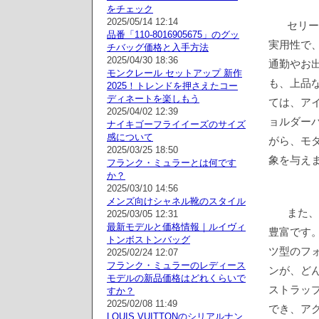
をチェック
2025/05/14 12:14
セリー
品番「110-8016905675」のグッ
実用性で
チバッグ価格と入手方法
2025/04/30 18:36
通勤やお
モンクレール セットアップ 新作
も、上品
2025！トレンドを押さえたコー
ディネートを楽しもう
ては、ア
2025/04/02 12:39
ョルダー
ナイキゴーフライイーズのサイズ
感について
がら、モ
2025/03/25 18:50
象を与え
フランク・ミュラーとは何です
か？
2025/03/10 14:56
メンズ向けシャネル靴のスタイル
また、
2025/03/05 12:31
最新モデルと価格情報｜ルイヴィ
豊富です。
トンボストンバッグ
ツ型のフ
2025/02/24 12:07
フランク・ミュラーのレディース
ンが、ど
モデルの新品価格はどれくらいで
ストラッ
すか？
2025/02/08 11:49
でき、ア
LOUIS VUITTONのシリアルナン