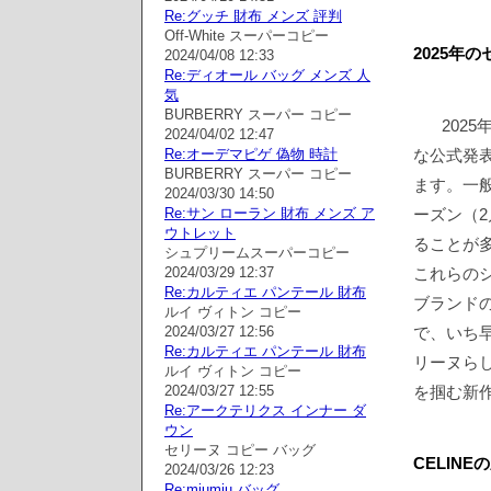
Re:グッチ 財布 メンズ 評判
Off-White スーパーコピー
2025年
2024/04/08 12:33
Re:ディオール バッグ メンズ 人
気
BURBERRY スーパー コピー
202
2024/04/02 12:47
Re:オーデマピゲ 偽物 時計
な公式発
BURBERRY スーパー コピー
ます。一
2024/03/30 14:50
Re:サン ローラン 財布 メンズ ア
ーズン（2
ウトレット
ることが
シュプリームスーパーコピー
2024/03/29 12:37
これらの
Re:カルティエ パンテール 財布
ブランド
ルイ ヴィトン コピー
2024/03/27 12:56
で、いち早
Re:カルティエ パンテール 財布
リーヌら
ルイ ヴィトン コピー
2024/03/27 12:55
を掴む新
Re:アークテリクス インナー ダ
ウン
セリーヌ コピー バッグ
CELIN
2024/03/26 12:23
Re:miumiu バッグ