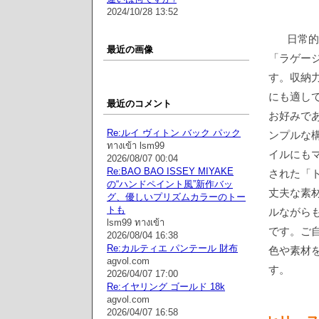
2024/10/28 13:52
日常的
最近の画像
「ラゲージ
す。収納
にも適し
最近のコメント
お好みであ
Re:ルイ ヴィトン バック パック
ンプルな
ทางเข้า lsm99
イルにもマ
2026/08/07 00:04
Re:BAO BAO ISSEY MIYAKE
された「
の“ハンドペイント風”新作バッ
丈夫な素
グ、優しいプリズムカラーのトー
トも
ルながら
lsm99 ทางเข้า
です。ご
2026/08/04 16:38
Re:カルティエ パンテール 財布
色や素材
agvol.com
す。
2026/04/07 17:00
Re:イヤリング ゴールド 18k
agvol.com
2026/04/07 16:58