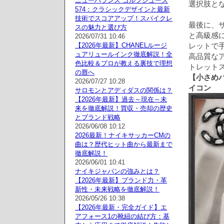
ニューバランス ゴルフシューズ
選択肢と
574：クラシックデザインと最新
技術でスコアアップ！スパイクレ
最後に、
スの魅力と選び方
と高級感
2026/07/31 10:46
【2026年最新】CHANELルージ
レットで
ュアリュールインク徹底解説！全
高品質な
色比較＆プロが教える裏技で理想
トレット
の唇へ
【小さめバ
2026/07/27 10:28
イコン
サロモンとアディダスの関係は？
【2026年最新】過去～現在～未
来を徹底解説！買収・売却の歴史
とブランド戦略
2026/06/08 10:12
2026最新！ナイキサッカーCMの
曲は？歴代ヒット曲から最新まで
徹底解説！
2026/06/01 10:41
ナイキジャパンの強みとは？
【2026年最新】ブランド力・革
新性・未来戦略を徹底解説！
2026/05/26 10:38
【2026年最新・完全ガイド】エ
アフォース1の靴紐の結び方：基