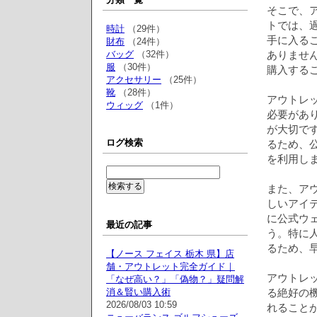
そこで、
トでは、
時計
（29件）
手に入る
財布
（24件）
バッグ
（32件）
ありませ
服
（30件）
購入する
アクセサリー
（25件）
靴
（28件）
アウトレ
ウィッグ
（1件）
必要があ
が大切で
ログ検索
るため、
を利用し
また、ア
しいアイ
に公式ウ
最近の記事
う。特に
るため、
【ノース フェイス 栃木 県】店
舗・アウトレット完全ガイド｜
アウトレ
「なぜ高い？」「偽物？」疑問解
消＆賢い購入術
る絶好の
2026/08/03 10:59
れること