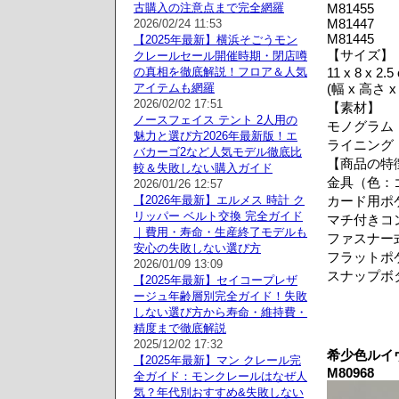
古購入の注意点まで完全網羅
M81455
M81447
2026/02/24 11:53
M81445
【2025年最新】横浜そごうモン
【サイズ】
クレールセール開催時期・閉店噂
の真相を徹底解説！フロア＆人気
11 x 8 x 2.5
アイテムも網羅
(幅 x 高さ x
2026/02/02 17:51
【素材】
ノースフェイス テント 2人用の
モノグラム
魅力と選び方2026年最新版！エ
ライニング
バカーゴ2など人気モデル徹底比
【商品の特
較＆失敗しない購入ガイド
金具（色：
2026/01/26 12:57
【2026年最新】エルメス 時計 ク
カード用ポ
リッパー ベルト交換 完全ガイド
マチ付きコ
｜費用・寿命・生産終了モデルも
ファスナー
安心の失敗しない選び方
フラットポ
2026/01/09 13:09
スナップボ
【2025年最新】セイコープレザ
ージュ年齢層別完全ガイド！失敗
しない選び方から寿命・維持費・
精度まで徹底解説
2025/12/02 17:32
希少色ルイ
【2025年最新】マン クレール完
M80968
全ガイド：モンクレールはなぜ人
気？年代別おすすめ&失敗しない