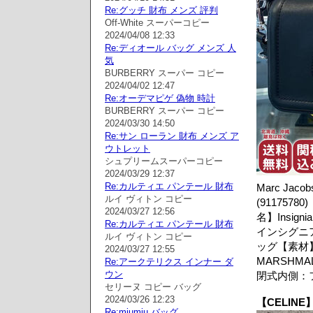
Re:グッチ 財布 メンズ 評判
Off-White スーパーコピー
2024/04/08 12:33
Re:ディオール バッグ メンズ 人
気
BURBERRY スーパー コピー
2024/04/02 12:47
Re:オーデマピゲ 偽物 時計
BURBERRY スーパー コピー
2024/03/30 14:50
Re:サン ローラン 財布 メンズ ア
ウトレット
シュプリームスーパーコピー
2024/03/29 12:37
Re:カルティエ パンテール 財布
Marc J
ルイ ヴィトン コピー
(911757
2024/03/27 12:56
名】Insigni
Re:カルティエ パンテール 財布
インシグニ
ルイ ヴィトン コピー
ッグ【素材
2024/03/27 12:55
MARSHM
Re:アークテリクス インナー ダ
ウン
閉式内側：
セリーヌ コピー バッグ
2024/03/26 12:23
【CELIN
Re:miumiu バッグ