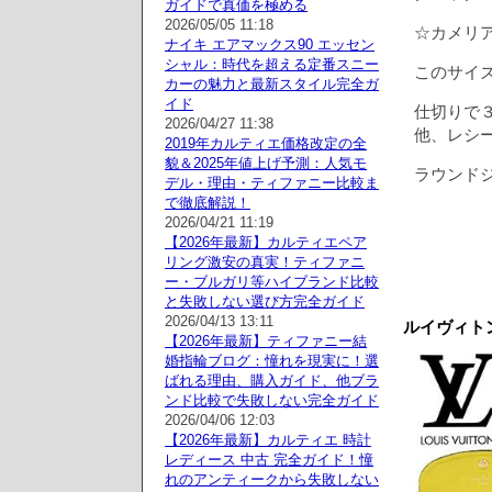
ガイドで真価を極める
2026/05/05 11:18
☆カメリ
ナイキ エアマックス90 エッセン
シャル：時代を超える定番スニー
このサイ
カーの魅力と最新スタイル完全ガ
イド
仕切りで
2026/04/27 11:38
他、レシ
2019年カルティエ価格改定の全
貌＆2025年値上げ予測：人気モ
ラウンド
デル・理由・ティファニー比較ま
で徹底解説！
2026/04/21 11:19
【2026年最新】カルティエペア
リング激安の真実！ティファニ
ー・ブルガリ等ハイブランド比較
と失敗しない選び方完全ガイド
2026/04/13 13:11
ルイヴィトン
【2026年最新】ティファニー結
婚指輪ブログ：憧れを現実に！選
ばれる理由、購入ガイド、他ブラ
ンド比較で失敗しない完全ガイド
2026/04/06 12:03
【2026年最新】カルティエ 時計
レディース 中古 完全ガイド！憧
れのアンティークから失敗しない