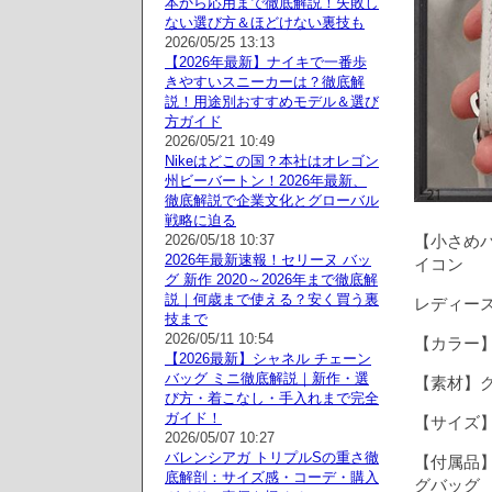
本から応用まで徹底解説！失敗し
ない選び方＆ほどけない裏技も
2026/05/25 13:13
【2026年最新】ナイキで一番歩
きやすいスニーカーは？徹底解
説！用途別おすすめモデル＆選び
方ガイド
2026/05/21 10:49
Nikeはどこの国？本社はオレゴン
州ビーバートン！2026年最新、
徹底解説で企業文化とグローバル
戦略に迫る
2026/05/18 10:37
【小さめバ
2026年最新速報！セリーヌ バッ
イコン
グ 新作 2020～2026年まで徹底解
説｜何歳まで使える？安く買う裏
レディース
技まで
2026/05/11 10:54
【カラー
【2026最新】シャネル チェーン
バッグ ミニ徹底解説｜新作・選
【素材】
び方・着こなし・手入れまで完全
ガイド！
【サイズ】
2026/05/07 10:27
バレンシアガ トリプルSの重さ徹
【付属品
底解剖：サイズ感・コーデ・購入
グバッグ