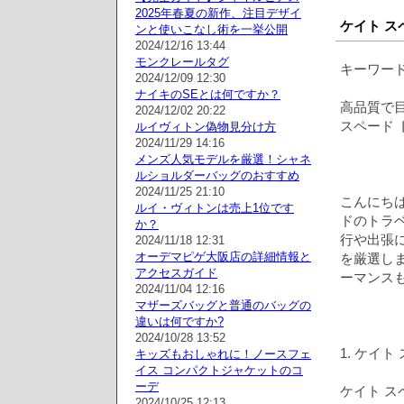
2025年春夏の新作、注目デザイ
ケイト ス
ンと使いこなし術を一挙公開
2024/12/16 13:44
モンクレールタグ
キーワード
2024/12/09 12:30
ナイキのSEとは何ですか？
高品質で
2024/12/02 20:22
スペード 
ルイヴィトン偽物見分け方
2024/11/29 14:16
メンズ人気モデルを厳選！シャネ
ルショルダーバッグのおすすめ
2024/11/25 21:10
こんにち
ルイ・ヴィトンは売上1位です
ドのトラ
か？
行や出張
2024/11/18 12:31
オーデマピゲ大阪店の詳細情報と
を厳選し
アクセスガイド
ーマンス
2024/11/04 12:16
マザーズバッグと普通のバッグの
違いは何ですか?
2024/10/28 13:52
1. ケイ
キッズもおしゃれに！ノースフェ
イス コンパクトジャケットのコ
ーデ
ケイト 
2024/10/25 12:13