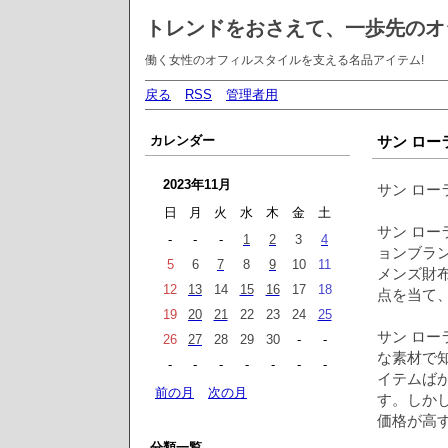
トレンドをおさえて、一歩先のオ
働く女性のオフィルスタイルを支える名品アイテム!
戻る
RSS
管理者用
カレンダー
サン ロー
2023年11月
サン ロー
日
月
火
水
木
金
土
サン ローラ
-
-
-
1
2
3
4
ョンブラ
5
6
7
8
9
10
11
メンズ財
12
13
14
15
16
17
18
点を当て
19
20
21
22
23
24
25
サン ロ
26
27
28
29
30
-
-
な素材で
-
-
-
-
-
-
-
イテムば
前の月
次の月
す。しか
価格が高
分類一覧