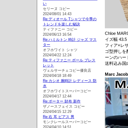
い
セリーヌ コピー
2024/08/01 14:43
Re:ディオール Tシャツで今季の
トレンドを楽しむ秘訣
ティファニー コピー
Chloe M
2024/06/13 16:54
イズ幅 43.
Re:ハミルトン 時計 ジャズ マス
ター
フィア×レ
オフホワイト シャツ
ゴ型押しを
2024/04/22 12:24
ーンのハー
Re:ティファニー ボール ブレス
送料込み国
レット
ヴェルサーチェコピー優良店
Marc J
2024/04/18 18:49
Re:カシオ 腕時計 レディース 防
水
オフホワイトスーパーコピー
2024/04/17 12:44
Re:ポーター 財布 新作
ザノースフェイス コピー
2024/04/15 12:29
Re:右 耳 ピアス 男
モンクレールスーパーコピー
2024/04/10 14:51