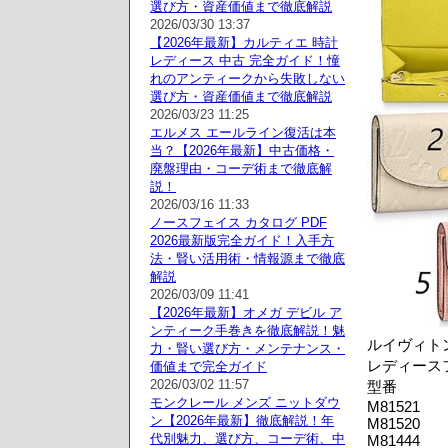
選び方・資産価値まで徹底解説
2026/03/30 13:37
【2026年最新】カルティエ 時計
レディース 中古 完全ガイド！憧
れのアンティークから失敗しない
選び方・資産価値まで徹底解説
2026/03/23 11:25
エルメス エールライン復活は本
当？【2026年最新】中古価格・
廃盤理由・コーデ術まで徹底解
説！
2026/03/16 11:33
ノースフェイス カタログ PDF
2026最新版完全ガイド！入手方
法・賢い活用術・情報源まで徹底
解説
2026/03/09 11:41
【2026年最新】オメガ デビル ア
ンティーク手巻きを徹底解説！魅
ルイヴィトン
力・賢い選び方・メンテナンス・
レディースフ
価値まで完全ガイド
2026/03/02 11:57
型番
モンクレール メンズ ニットダウ
M81521
ン【2026年最新】徹底解説！年
M81520
代別魅力、選び方、コーデ術、中
M81444