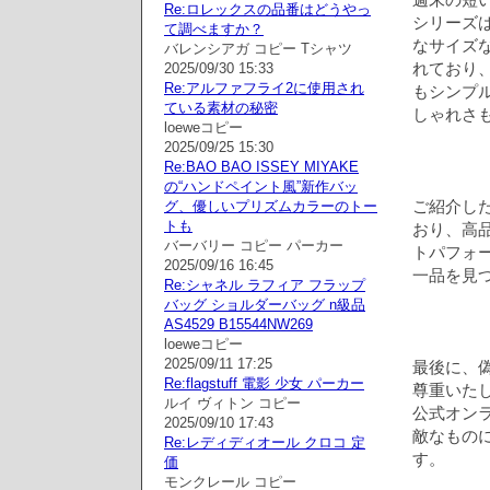
Re:ロレックスの品番はどうやっ
シリーズ
て調べますか？
なサイズ
バレンシアガ コピー Tシャツ
れており
2025/09/30 15:33
Re:アルファフライ2に使用され
もシンプ
ている素材の秘密
しゃれさ
loeweコピー
2025/09/25 15:30
Re:BAO BAO ISSEY MIYAKE
の“ハンドペイント風”新作バッ
ご紹介し
グ、優しいプリズムカラーのトー
トも
おり、高
バーバリー コピー パーカー
トパフォ
2025/09/16 16:45
一品を見
Re:シャネル ラフィア フラップ
バッグ ショルダーバッグ n級品
AS4529 B15544NW269
loeweコピー
2025/09/11 17:25
最後に、
Re:flagstuff 電影 少女 パーカー
尊重いた
ルイ ヴィトン コピー
公式オン
2025/09/10 17:43
敵なもの
Re:レディディオール クロコ 定
す。
価
モンクレール コピー