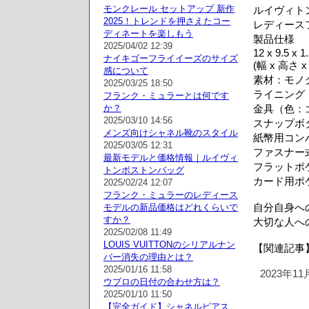
モンクレール セットアップ 新作
ルイヴィトン
2025！トレンドを押さえたコー
レディースフ
ディネートを楽しもう
製品仕様
2025/04/02 12:39
12 x 9.5 x 1
ナイキゴーフライイーズのサイズ
(幅 x 高さ x
感について
素材：モノ
2025/03/25 18:50
ライニング
フランク・ミュラーとは何です
か？
金具（色：
2025/03/10 14:56
スナップボ
メンズ向けシャネル靴のスタイル
紙幣用コン
2025/03/05 12:31
ファスナー
最新モデルと価格情報｜ルイヴィ
フラットポ
トンボストンバッグ
カード用ポ
2025/02/24 12:07
フランク・ミュラーのレディース
自分自身へ
モデルの新品価格はどれくらいで
すか？
大切な人への
2025/02/08 11:49
LOUIS VUITTONのシリアルナン
【関連記事】
バー消失の理由とは？
2025/01/16 11:58
2023年1
ウブロの日付の合わせ方は？
2025/01/10 11:50
【完全ガイド】シャネルピアス