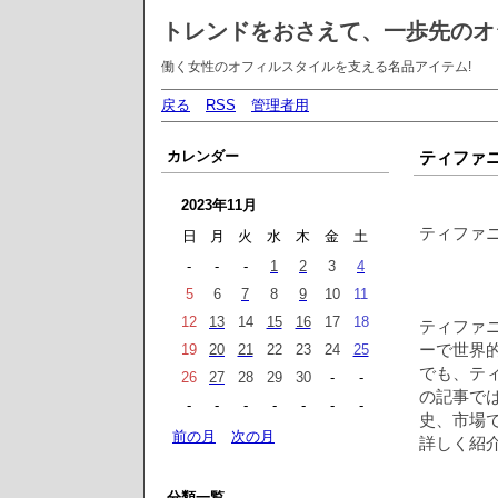
トレンドをおさえて、一歩先のオ
働く女性のオフィルスタイルを支える名品アイテム!
戻る
RSS
管理者用
カレンダー
ティファニ
2023年11月
ティファニ
日
月
火
水
木
金
土
-
-
-
1
2
3
4
5
6
7
8
9
10
11
12
13
14
15
16
17
18
ティファニー
ーで世界
19
20
21
22
23
24
25
でも、テ
26
27
28
29
30
-
-
の記事で
-
-
-
-
-
-
-
史、市場
前の月
次の月
詳しく紹
分類一覧