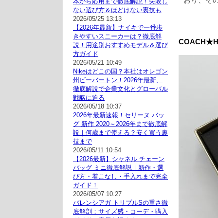
本から応用まで徹底解説！失敗し
ない選び方＆ほどけない裏技も
2026/05/25 13:13
【2026年最新】ナイキで一番歩
きやすいスニーカーは？徹底解
COACH★HE
説！用途別おすすめモデル＆選び
方ガイド
2026/05/21 10:49
Nikeはどこの国？本社はオレゴン
州ビーバートン！2026年最新、
徹底解説で企業文化とグローバル
戦略に迫る
2026/05/18 10:37
2026年最新速報！セリーヌ バッ
グ 新作 2020～2026年まで徹底解
説｜何歳まで使える？安く買う裏
技まで
2026/05/11 10:54
【2026最新】シャネル チェーン
バッグ ミニ徹底解説｜新作・選
び方・着こなし・手入れまで完全
ガイド！
2026/05/07 10:27
バレンシアガ トリプルSの重さ徹
底解剖：サイズ感・コーデ・購入