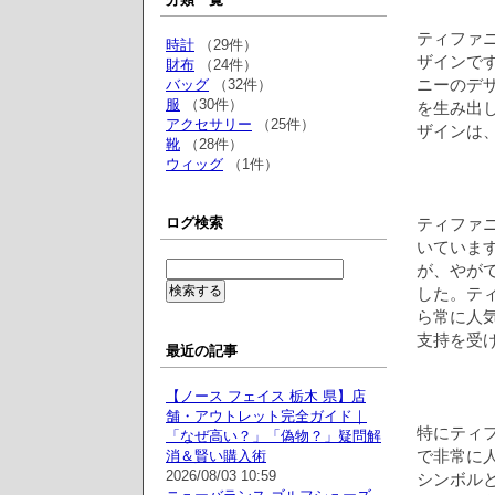
ティファ
時計
（29件）
ザインで
財布
（24件）
ニーのデ
バッグ
（32件）
服
（30件）
を生み出
アクセサリー
（25件）
ザインは
靴
（28件）
ウィッグ
（1件）
ログ検索
ティファニ
いていま
が、やが
した。テ
ら常に人
支持を受
最近の記事
【ノース フェイス 栃木 県】店
舗・アウトレット完全ガイド｜
特にティ
「なぜ高い？」「偽物？」疑問解
で非常に
消＆賢い購入術
2026/08/03 10:59
シンボル