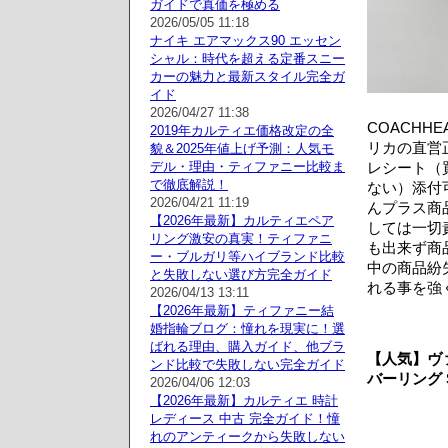
ガイドで真価を極める
2026/05/05 11:18
ナイキ エアマックス90 エッセン
シャル：時代を超える定番スニー
カーの魅力と最新スタイル完全ガ
イド
2026/04/27 11:38
COACHHEA
2019年カルティエ価格改定の全
リカの直営
貌＆2025年値上げ予測：人気モ
デル・理由・ティファニー比較ま
レシート（
で徹底解説！
ない）添付
2026/04/21 11:19
んプラス商
【2026年最新】カルティエペア
しては一切
リング激安の真実！ティファニ
も出来ず商
ー・ブルガリ等ハイブランド比較
中の商品紛
と失敗しない選び方完全ガイド
れる事を強
2026/04/13 13:11
【2026年最新】ティファニー結
婚指輪ブログ：憧れを現実に！選
ばれる理由、購入ガイド、他ブラ
【人気】ヴァ
ンド比較で失敗しない完全ガイド
バーリング 
2026/04/06 12:03
【2026年最新】カルティエ 時計
レディース 中古 完全ガイド！憧
れのアンティークから失敗しない