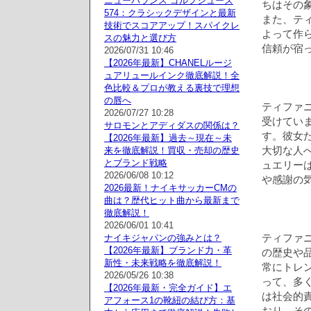
ニューバランス ゴルフシューズ
ちはその
574：クラシックデザインと最新
また、テ
技術でスコアアップ！スパイクレ
よって作
スの魅力と選び方
信頼が宿
2026/07/31 10:46
【2026年最新】CHANELルージ
ュアリュールインク徹底解説！全
色比較＆プロが教える裏技で理想
の唇へ
ティファ
2026/07/27 10:28
受けていま
サロモンとアディダスの関係は？
す。彼女
【2026年最新】過去～現在～未
大切な人
来を徹底解説！買収・売却の歴史
とブランド戦略
ュエリー
2026/06/08 10:12
や感謝の
2026最新！ナイキサッカーCMの
曲は？歴代ヒット曲から最新まで
徹底解説！
2026/06/01 10:41
ティファ
ナイキジャパンの強みとは？
【2026年最新】ブランド力・革
の歴史や
新性・未来戦略を徹底解説！
常にトレ
2026/05/26 10:38
って、多
【2026年最新・完全ガイド】エ
は社会的
アフォース1の靴紐の結び方：基
おり、そ