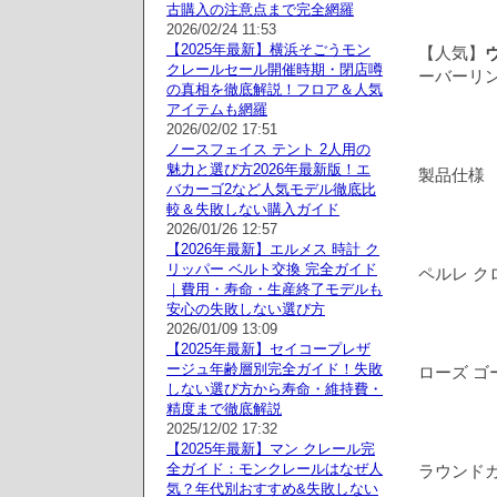
古購入の注意点まで完全網羅
2026/02/24 11:53
【2025年最新】横浜そごうモン
【人気】
クレールセール開催時期・閉店噂
ーバーリン
の真相を徹底解説！フロア＆人気
アイテムも網羅
2026/02/02 17:51
ノースフェイス テント 2人用の
魅力と選び方2026年最新版！エ
製品仕様
バカーゴ2など人気モデル徹底比
較＆失敗しない購入ガイド
2026/01/26 12:57
【2026年最新】エルメス 時計 ク
リッパー ベルト交換 完全ガイド
ペルレ ク
｜費用・寿命・生産終了モデルも
安心の失敗しない選び方
2026/01/09 13:09
【2025年最新】セイコープレザ
ージュ年齢層別完全ガイド！失敗
ローズ ゴ
しない選び方から寿命・維持費・
精度まで徹底解説
2025/12/02 17:32
【2025年最新】マン クレール完
全ガイド：モンクレールはなぜ人
ラウンド
気？年代別おすすめ&失敗しない